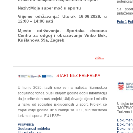
potencijal
Naziv:Moja super moć u sportu
Sa sport
prilažemo 
Vrijeme održavanja: Utorak 16.06.2026. u
12:00 – 14:00 sati
Foto 1
Fo
Mjesto održavanja: Sportska dvorana
Centra za odgoj i obrazovanje Vinko Bek,
Kušlanova 59a, Zagreb.
više...
START BEZ PREPREKA
U lipnju 2025. javili smo se na natječaj Europskog
socijalnog fonda plus i krajem godine dobili informaciju
da je prihvaćen naš projekt, Uključivanje djece i mladih
U tijeku 
u riziku od socijalne isključenosti u sport. Projekt će
"MOŽEMO 
trajati dvije godine uz suradnju sa HZZ, Ministarstvom
Turizma i
turizma i sporta, EU i ESF+.
Dokument
Prijavnica
Dokument
Suglasnost roditelja
Dokument
Ulazni obrazac
Dokument