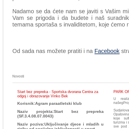
Nadamo se da ćete nam se javiti s Vašim miš
Vam se prigoda i da budete i naš suradnik
temama sportaša s invaliditetom, koje ćemo ra
Od sada nas možete pratiti i na
Facebook
str
Novosti
Start bez prepreka - Sportska dvorana Centra za
PARK OPA
odgoj i obrazovanje Vinko Bek
U reali
našegProj
Korisnik:Agram paraatletski klub
Sudjelova
Naziv projekta:Start bez prepreka
Opatovina
(SF.3.4.08.07.0043)
koje suf
turizma i
Naziv poziva:Uključivanje djece i mladih u
sve pod 
riziku od socijalne isključenosti u sport