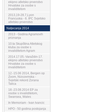
ekipno atletsko prvenstvo
Hrvatske za osobe s
invaliditetom
2013,19-28.7,Lyon
Francuska - 6. IPC Svjetsko
atletsko prvenstvo
Natjecanja 2014
2013 - Godina Agramovih
priznanja
10.ta Skupština Atletskog
kluba za osobe s
invaliditetom Agram
2014.17.05.-Varaždin-17.
ekipno atletsko prvenstvo
Hrvatske za osobe s
invaliditetom
12.-15.06 2014, Bergen op
Zoom, Nizozemska -
Svjetski rekord Zorana
Talica
18.-23.08.2014 EP za
osobe s invaliditetom,
Swansea, Wales
In Memoriam - Ivan Ivancic
HPO - 50 godina postojanja