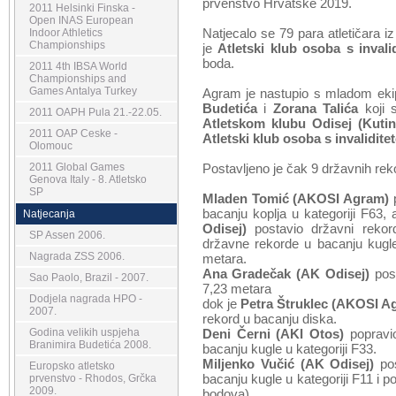
prvenstvo Hrvatske 2019.
2011 Helsinki Finska -
Open INAS European
Natjecalo se 79 para atletičara i
Indoor Athletics
Championships
je
Atletski klub osoba s inval
boda.
2011 4th IBSA World
Championships and
Games Antalya Turkey
Agram je nastupio s mladom eki
Budetića
i
Zorana Talića
koji 
2011 OAPH Pula 21.-22.05.
Atletskom klubu Odisej (Kutin
2011 OAP Ceske -
Atletski klub osoba s invalidit
Olomouc
2011 Global Games
Postavljeno je čak 9 državnih rek
Genova Italy - 8. Atletsko
SP
Mladen Tomić (AKOSI Agram)
bacanju koplja u kategoriji F63, 
Natjecanja
Odisej)
postavio državni rekord
SP Assen 2006.
državne rekorde u bacanju kugl
Nagrada ZSS 2006.
metara.
Ana Gradečak (AK Odisej)
post
Sao Paolo, Brazil - 2007.
7,23 metara
Dodjela nagrada HPO -
dok je
Petra Štruklec (AKOSI A
2007.
rekord u bacanju diska.
Godina velikih uspjeha
Deni Černi (AKI Otos)
popravio
Branimira Budetića 2008.
bacanju kugle u kategoriji F33.
Miljenko Vučić (AK Odisej)
pos
Europsko atletsko
bacanju kugle u kategoriji F11 i po
prvenstvo - Rhodos, Grčka
2009.
bodova).