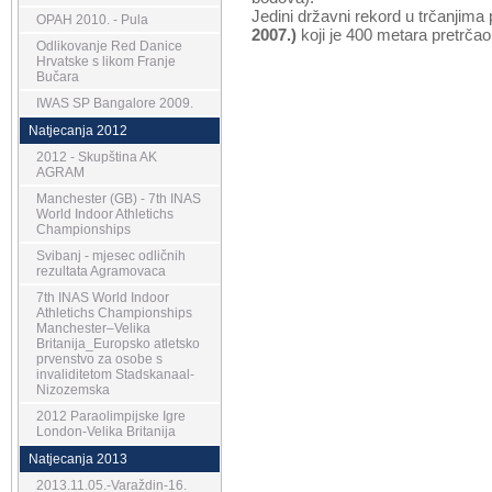
Jedini državni rekord u trčanjima
OPAH 2010. - Pula
2007.)
koji je 400 metara pretrčao
Odlikovanje Red Danice
Hrvatske s likom Franje
Bučara
IWAS SP Bangalore 2009.
Natjecanja 2012
2012 - Skupština AK
AGRAM
Manchester (GB) - 7th INAS
World Indoor Athletichs
Championships
Svibanj - mjesec odličnih
rezultata Agramovaca
7th INAS World Indoor
Athletichs Championships
Manchester–Velika
Britanija_Europsko atletsko
prvenstvo za osobe s
invaliditetom Stadskanaal-
Nizozemska
2012 Paraolimpijske Igre
London-Velika Britanija
Natjecanja 2013
2013.11.05.-Varaždin-16.