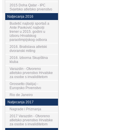
2015 Doha Qatar - IPC
Svjetsko atletsko prvenstvo
Natjecanja 2016
Budetić najbolji sportaš a
Ante Pavković najbolji
trener u 2015. godini u
izboru Hrvatskog
paraolimpijskog odbora
2016. Bratislava atletski
dvoranski miting
2016. Izborna Skupština
kluba
Varazdin - Otvoreno
atletsko prvenstvo Hrvatske
za osobe s invaliditetom
Grossetto (italija) -
Europsko Prvenstvo
Rio de Janeiro
Natjecanja 2017
Nagrade i Priznanja
2017 Varazdin - Otvoreno
atletsko prvenstvo Hrvatske
za osobe s invaliditetom