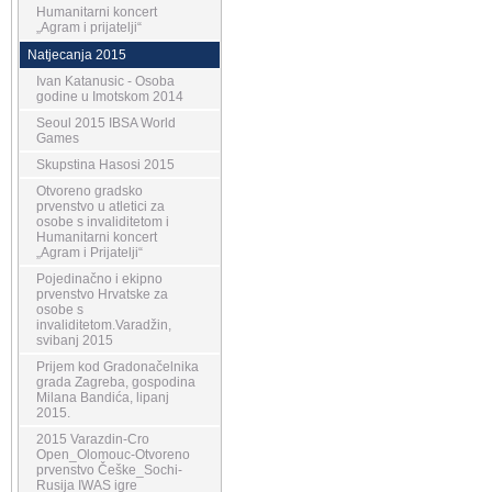
Humanitarni koncert
„Agram i prijatelji“
Natjecanja 2015
Ivan Katanusic - Osoba
godine u Imotskom 2014
Seoul 2015 IBSA World
Games
Skupstina Hasosi 2015
Otvoreno gradsko
prvenstvo u atletici za
osobe s invaliditetom i
Humanitarni koncert
„Agram i Prijatelji“
Pojedinačno i ekipno
prvenstvo Hrvatske za
osobe s
invaliditetom.Varadžin,
svibanj 2015
Prijem kod Gradonačelnika
grada Zagreba, gospodina
Milana Bandića, lipanj
2015.
2015 Varazdin-Cro
Open_Olomouc-Otvoreno
prvenstvo Češke_Sochi-
Rusija IWAS igre