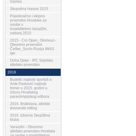
Games
Skupstina Hasosi 2015
Pojedinačno i ekipno
prvenstvo Hrvatske za
osobe s
invaliditetom.Varadžin,
svibanj 2015
2015 - Cro Open_Olomouc-
Otvoreno prvenstvo
Češke_Sochi-Rusija IWAS
ige
Doha Qatar - IPC Svjetsko
atletsko prvenstvo
2016
Budetić najbolji sportaš a
Ante Pavković najbolji
trener u 2015. godini u
izboru Hrvatskog
paraolimpijskog odbora
2016. Bratislava, atletski
dvoranski miting
2016. Izborna Skupština
kluba
Varazdin - Otvoreno
atletsko prvenstvo Hrvatske
za osobe s invaliditetom