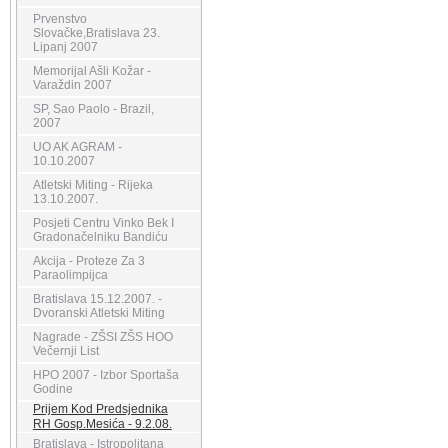
Prvenstvo
Slovačke,Bratislava 23.
Lipanj 2007
Memorijal Ašli Kožar -
Varaždin 2007
SP, Sao Paolo - Brazil,
2007
UO AK AGRAM -
10.10.2007
Atletski Miting - Rijeka
13.10.2007.
Posjeti Centru Vinko Bek I
Gradonačelniku Bandiću
Akcija - Proteze Za 3
Paraolimpijca
Bratislava 15.12.2007. -
Dvoranski Atletski Miting
Nagrade - ZŠSI ZŠS HOO
Večernji List
HPO 2007 - Izbor Sportaša
Godine
Prijem Kod Predsjednika
RH Gosp.Mesića - 9.2.08.
Bratislava - Istropolitana