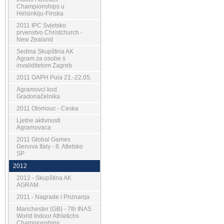
Championships u
Helsinkiju-Finska
2011 IPC Svjetsko
prvenstvo Christchurch -
New Zealand
Sedma Skupština AK
Agram za osobe s
invaliditetom Zagreb
2011 OAPH Pula 21.-22.05.
Agramovci kod
Gradonačelnika
2011 Olomouc - Ceska
Ljetne aktivnosti
Agramovaca
2011 Global Games
Genova Italy - 8. Atletsko
SP
2012
2012 - Skupština AK
AGRAM
2011 - Nagrade i Priznanja
Manchester (GB) - 7th INAS
World Indoor Athletichs
Championships