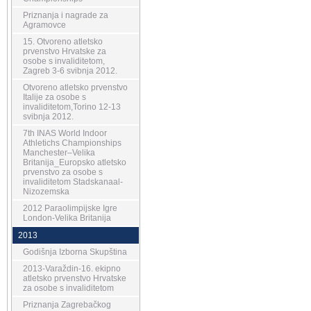
Priznanja i nagrade za
Agramovce
15. Otvoreno atletsko
prvenstvo Hrvatske za
osobe s invaliditetom,
Zagreb 3-6 svibnja 2012.
Otvoreno atletsko prvenstvo
Italije za osobe s
invaliditetom,Torino 12-13
svibnja 2012.
7th INAS World Indoor
Athletichs Championships
Manchester–Velika
Britanija_Europsko atletsko
prvenstvo za osobe s
invaliditetom Stadskanaal-
Nizozemska
2012 Paraolimpijske Igre
London-Velika Britanija
2013
Godišnja Izborna Skupština
2013-Varaždin-16. ekipno
atletsko prvenstvo Hrvatske
za osobe s invaliditetom
Priznanja Zagrebačkog