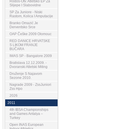
Rodos-Otv. Atletsko EP Za
Slijepe I Slabovidne
SP Za Juniore - Niski
Rastom, Kolica I Amputacije
Branko Omazić Je
Derventsko Srce
OAP Češke 2009 Olomouc
RED DANICE HRVATSKE
S LIKOM FRANJE
BUČARA
IWAS SP - Bangalore 2009
Bratislava 12.12.2009. -
Dvoranski Atletski Miting
Druženje S Najavom
Sezone 2010.
Nagrade 2009 - ZssJuniori
Zss Hpo
2026
2011
4th IBSA Championships
and Games Antalya –
Turkey
Open INAS European
Indoor Athletics