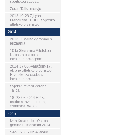
sportskog saveza
Zoran Talic-Intervju
2013,19-28.7,Lyon
Francuska - 6. IPC Svjetsko
atletsko prvenstvo
2014
2013 - Godina Agramovih
priznanja
10.ta Skupština Atletskog
kluba za osobe s
invaliditetom Agram
2014.17.05.-Varaždin-17.
ekipno atletsko prvenstvo
Hrvatske za osobe s
invaliditetom
Svjetski rekord Zorana
Talica
18.-23.08.2014 EP za
osobe s invaliditetom,
Swansea, Wales
2015
Ivan Katanusic - Osoba
godine u Imotskom 2014
Seoul 2015 IBSA World