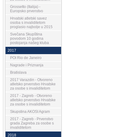
Grossetto (Italija) -
Europsko prvenstvo
Hrvatski atletski savez
osoba s invaliditetom
proglasio najbolje u 2015
Svečana Skupština
povodom 10 godina
postojanja našeg kluba
2017
POI Rio de Janeiro
Nagrade i Priznanja
Bratislava
2017 Varazdin - Otvoreno
atletsko prvenstvo Hrvatske
za osobe s invaliditetom
2017 - Zagreb - Otvoreno
atletsko prvenstvo Hrvatske
za osobe s invaliditetom
Skupstina AKOSI Agram
2017 - Zagreb - Prvenstvo
grada Zagreba za osobe s
invaliditetom
2018