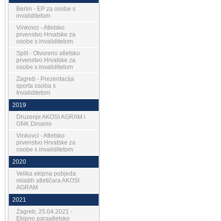
Berlin - EP za osobe s
invaliditetom
Vinkovci - Atletsko
prvenstvo Hrvatske za
osobe s invaliditetom
Split - Otvoreno atletsko
prvenstvo Hrvatske za
osobe s invaliditetom
Zagreb - Prezentacija
sporta osoba s
Invaliditetom
2019
Druzenje AKOSI AGRAM i
GNK Dinamo
Vinkovci - Atletsko
prvenstvo Hrvatske za
osobe s invaliditetom
2020
Velika ekipna pobjeda
mladih atletičara AKOSI
AGRAM
2021
Zagreb, 25.04.2021 -
Ekipno paraatletsko