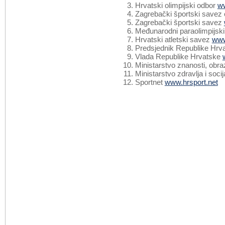
Hrvatski olimpijski odbor
w
Zagrebački športski savez 
Zagrebački športski savez
Međunarodni paraolimpijsk
Hrvatski atletski savez
www
Predsjednik Republike Hrv
Vlada Republike Hrvatske
Ministarstvo znanosti, obra
Ministarstvo zdravlja i soci
Sportnet
www.hrsport.net