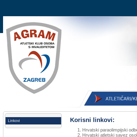
Korisni linkovi:
Linkovi
Hrvatski paraolimpijski od
Hrvatski atletski savez oso