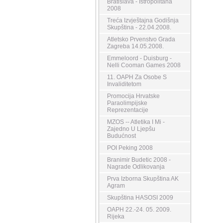
Bratislava - Istropolitana
2008
Treća Izvještajna Godišnja
Skupština - 22.04.2008.
Atletsko Prvenstvo Grada
Zagreba 14.05.2008.
Emmeloord - Duisburg -
Nelli Cooman Games 2008
11. OAPH Za Osobe S
Invaliditetom
Promocija Hrvatske
Paraolimpijske
Reprezentacije
MZOS -- Atletika I Mi -
Zajedno U Ljepšu
Budućnost
POI Peking 2008
Branimir Budetic 2008 -
Nagrade Odlikovanja
Prva Izborna Skupština AK
Agram
Skupština HASOSI 2009
OAPH 22.-24. 05. 2009.
Rijeka