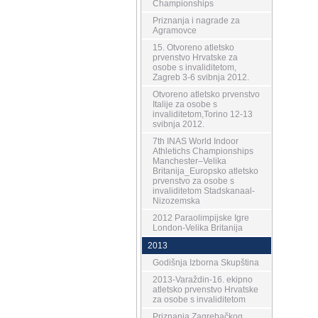
Championships
Priznanja i nagrade za
Agramovce
15. Otvoreno atletsko
prvenstvo Hrvatske za
osobe s invaliditetom,
Zagreb 3-6 svibnja 2012.
Otvoreno atletsko prvenstvo
Italije za osobe s
invaliditetom,Torino 12-13
svibnja 2012.
7th INAS World Indoor
Athletichs Championships
Manchester–Velika
Britanija_Europsko atletsko
prvenstvo za osobe s
invaliditetom Stadskanaal-
Nizozemska
2012 Paraolimpijske Igre
London-Velika Britanija
2013
Godišnja Izborna Skupština
2013-Varaždin-16. ekipno
atletsko prvenstvo Hrvatske
za osobe s invaliditetom
Priznanja Zagrebačkog