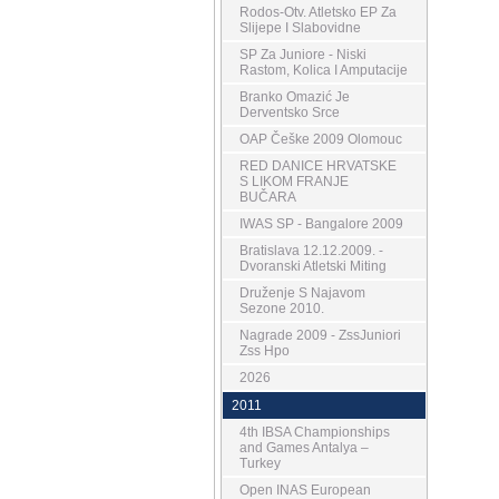
Rodos-Otv. Atletsko EP Za
Slijepe I Slabovidne
SP Za Juniore - Niski
Rastom, Kolica I Amputacije
Branko Omazić Je
Derventsko Srce
OAP Češke 2009 Olomouc
RED DANICE HRVATSKE
S LIKOM FRANJE
BUČARA
IWAS SP - Bangalore 2009
Bratislava 12.12.2009. -
Dvoranski Atletski Miting
Druženje S Najavom
Sezone 2010.
Nagrade 2009 - ZssJuniori
Zss Hpo
2026
2011
4th IBSA Championships
and Games Antalya –
Turkey
Open INAS European