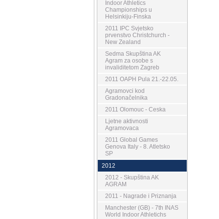
Indoor Athletics
Championships u
Helsinkiju-Finska
2011 IPC Svjetsko
prvenstvo Christchurch -
New Zealand
Sedma Skupština AK
Agram za osobe s
invaliditetom Zagreb
2011 OAPH Pula 21.-22.05.
Agramovci kod
Gradonačelnika
2011 Olomouc - Ceska
Ljetne aktivnosti
Agramovaca
2011 Global Games
Genova Italy - 8. Atletsko
SP
2012
2012 - Skupština AK
AGRAM
2011 - Nagrade i Priznanja
Manchester (GB) - 7th INAS
World Indoor Athletichs