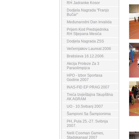
RH Jadranke Kosor
Dodjela Nagrada "Franjo
Bučar"
Međunarodni Dan Invalida
Prijem Kod Predsjednika
RH Stjepana Mesića
Dodjela Nagrada ZSS
Večernjakov Laureat 2006
Bratislava 16.12.2006.
Akcija Proteze Za 3
Paraolimpijca
HPO - Izbor Sportasa
Godine 2007
INAS-FID EP PRAG 2007
Treća Izvještajna Skupština
AK AGRAM
UO - 10.Svibanj 2007
Šampioni Sa Šampionima
PH, Pula 25.-27. Svibnja
2007.
Nelli Cooman Games,
Stadskanaal 2007