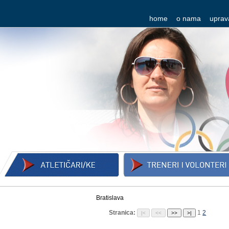
home
o nama
uprav
Bratislava
Stranica:
1
2