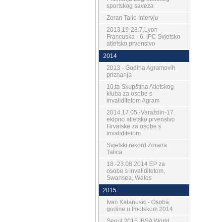
sportskog saveza
Zoran Talic-Intervju
2013,19-28.7,Lyon
Francuska - 6. IPC Svjetsko
atletsko prvenstvo
2014
2013 - Godina Agramovih
priznanja
10.ta Skupština Atletskog
kluba za osobe s
invaliditetom Agram
2014.17.05.-Varaždin-17.
ekipno atletsko prvenstvo
Hrvatske za osobe s
invaliditetom
Svjetski rekord Zorana
Talica
18.-23.08.2014 EP za
osobe s invaliditetom,
Swansea, Wales
2015
Ivan Katanusic - Osoba
godine u Imotskom 2014
Seoul 2015 IBSA World