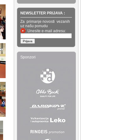
NEWSLETTER PRIJAVA :
Za primanje novosti vezanih
uz našu ponudu
Unesite e-mail adresu:
Sponzori