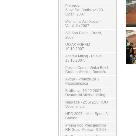
Prvenstvo
Slovačke,Bratislava 23.
Lipanj 2007
Memorijal Ašli Kožar -
Varaždin 2007
SP, Sao Paolo - Brazil,
2007
UO AK AGRAM -
10.10.2007
Atletski Miting - Rijeka
13.10.2007.
Posjeti Centru Vinko Bek I
Gradonačelniku Bandiću
Akcija - Proteze Za 3
Paraolimpijca
Bratislava 15.12.2007. -
Dvoranski Atletski Miting
Nagrade - ZŠSI ZŠS HOO
Večernji List
HPO 2007 - Izbor Sportaša
Godine
Prijem Kod Predsjednika
RH Gosp.Mesića - 9.2.08.