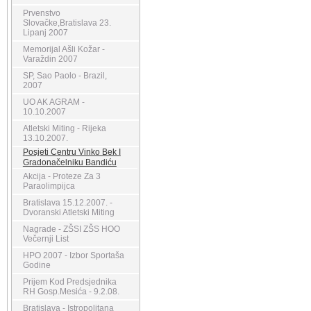
Prvenstvo
Slovačke,Bratislava 23.
Lipanj 2007
Memorijal Ašli Kožar -
Varaždin 2007
SP, Sao Paolo - Brazil,
2007
UO AK AGRAM -
10.10.2007
Atletski Miting - Rijeka
13.10.2007.
Posjeti Centru Vinko Bek I
Gradonačelniku Bandiću
Akcija - Proteze Za 3
Paraolimpijca
Bratislava 15.12.2007. -
Dvoranski Atletski Miting
Nagrade - ZŠSI ZŠS HOO
Večernji List
HPO 2007 - Izbor Sportaša
Godine
Prijem Kod Predsjednika
RH Gosp.Mesića - 9.2.08.
Bratislava - Istropolitana