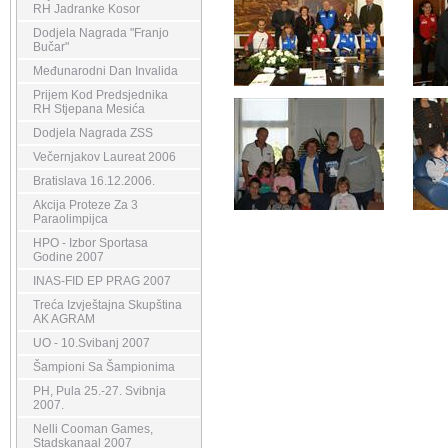
RH Jadranke Kosor
Dodjela Nagrada "Franjo
Bučar"
Međunarodni Dan Invalida
Prijem Kod Predsjednika
RH Stjepana Mesića
Dodjela Nagrada ZSS
Večernjakov Laureat 2006
Bratislava 16.12.2006.
Akcija Proteze Za 3
Paraolimpijca
HPO - Izbor Sportasa
Godine 2007
INAS-FID EP PRAG 2007
Treća Izvještajna Skupština
AK AGRAM
UO - 10.Svibanj 2007
Šampioni Sa Šampionima
PH, Pula 25.-27. Svibnja
2007.
Nelli Cooman Games,
Stadskanaal 2007