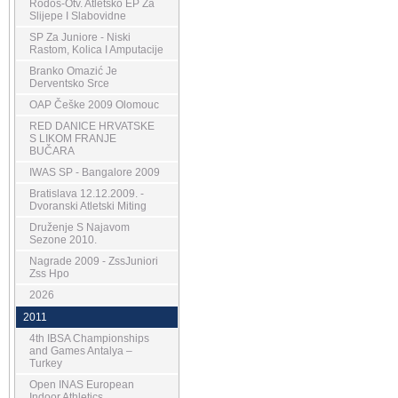
Rodos-Otv. Atletsko EP Za
Slijepe I Slabovidne
SP Za Juniore - Niski
Rastom, Kolica I Amputacije
Branko Omazić Je
Derventsko Srce
OAP Češke 2009 Olomouc
RED DANICE HRVATSKE
S LIKOM FRANJE
BUČARA
IWAS SP - Bangalore 2009
Bratislava 12.12.2009. -
Dvoranski Atletski Miting
Druženje S Najavom
Sezone 2010.
Nagrade 2009 - ZssJuniori
Zss Hpo
2026
2011
4th IBSA Championships
and Games Antalya –
Turkey
Open INAS European
Indoor Athletics