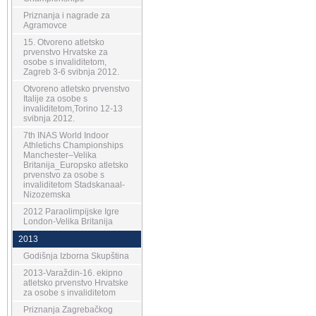
Priznanja i nagrade za
Agramovce
15. Otvoreno atletsko
prvenstvo Hrvatske za
osobe s invaliditetom,
Zagreb 3-6 svibnja 2012.
Otvoreno atletsko prvenstvo
Italije za osobe s
invaliditetom,Torino 12-13
svibnja 2012.
7th INAS World Indoor
Athletichs Championships
Manchester–Velika
Britanija_Europsko atletsko
prvenstvo za osobe s
invaliditetom Stadskanaal-
Nizozemska
2012 Paraolimpijske Igre
London-Velika Britanija
2013
Godišnja Izborna Skupština
2013-Varaždin-16. ekipno
atletsko prvenstvo Hrvatske
za osobe s invaliditetom
Priznanja Zagrebačkog