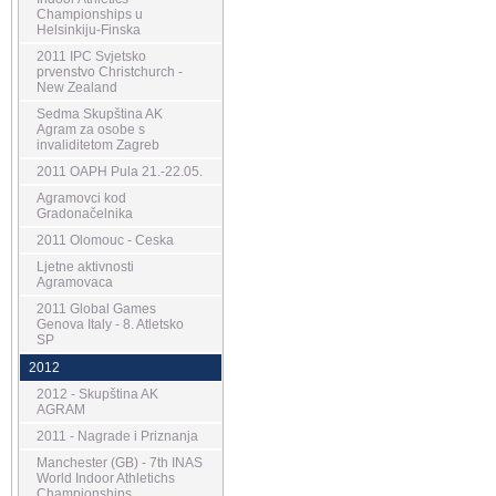
Championships u
Helsinkiju-Finska
2011 IPC Svjetsko
prvenstvo Christchurch -
New Zealand
Sedma Skupština AK
Agram za osobe s
invaliditetom Zagreb
2011 OAPH Pula 21.-22.05.
Agramovci kod
Gradonačelnika
2011 Olomouc - Ceska
Ljetne aktivnosti
Agramovaca
2011 Global Games
Genova Italy - 8. Atletsko
SP
2012
2012 - Skupština AK
AGRAM
2011 - Nagrade i Priznanja
Manchester (GB) - 7th INAS
World Indoor Athletichs
Championships