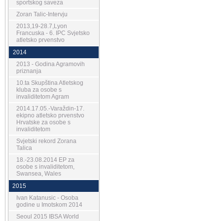
sportskog saveza
Zoran Talic-Intervju
2013,19-28.7,Lyon
Francuska - 6. IPC Svjetsko
atletsko prvenstvo
2014
2013 - Godina Agramovih
priznanja
10.ta Skupština Atletskog
kluba za osobe s
invaliditetom Agram
2014.17.05.-Varaždin-17.
ekipno atletsko prvenstvo
Hrvatske za osobe s
invaliditetom
Svjetski rekord Zorana
Talica
18.-23.08.2014 EP za
osobe s invaliditetom,
Swansea, Wales
2015
Ivan Katanusic - Osoba
godine u Imotskom 2014
Seoul 2015 IBSA World