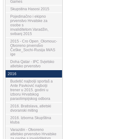
Games
Skupstina Hasosi 2015
Pojedinačno i ekipno
prvenstvo Hrvatske za
osobe s
invaliditetom.Varadžin,
svibanj 2015
2015 - Cro Open_Olomouc-
Otvoreno prvenstvo
Češke_Sochi-Rusija IWAS
ige
Doha Qatar - IPC Svjetsko
atletsko prvenstvo
2016
Budetić najbolji sportaš a
Ante Pavković najbolji
trener u 2015. godini u
izboru Hrvatskog
paraolimpijskog odbora
2016. Bratislava, atletski
dvoranski miting
2016. Izborna Skupština
kluba
Varazdin - Otvoreno
atletsko prvenstvo Hrvatske
za osobe s invaliditetom