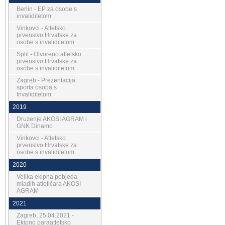
Berlin - EP za osobe s
invaliditetom
Vinkovci - Atletsko
prvenstvo Hrvatske za
osobe s invaliditetom
Split - Otvoreno atletsko
prvenstvo Hrvatske za
osobe s invaliditetom
Zagreb - Prezentacija
sporta osoba s
Invaliditetom
2019
Druzenje AKOSI AGRAM i
GNK Dinamo
Vinkovci - Atletsko
prvenstvo Hrvatske za
osobe s invaliditetom
2020
Velika ekipna pobjeda
mladih atletičara AKOSI
AGRAM
2021
Zagreb, 25.04.2021 -
Ekipno paraatletsko