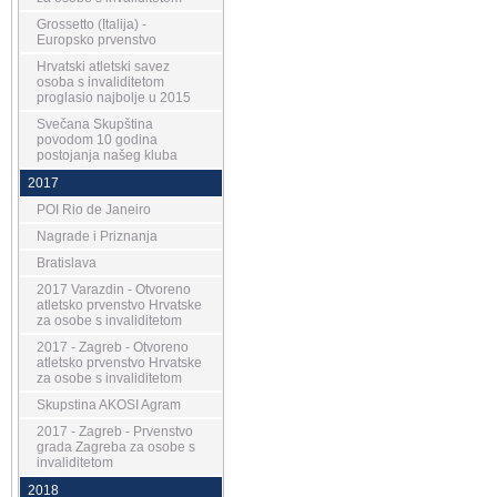
Grossetto (Italija) -
Europsko prvenstvo
Hrvatski atletski savez
osoba s invaliditetom
proglasio najbolje u 2015
Svečana Skupština
povodom 10 godina
postojanja našeg kluba
2017
POI Rio de Janeiro
Nagrade i Priznanja
Bratislava
2017 Varazdin - Otvoreno
atletsko prvenstvo Hrvatske
za osobe s invaliditetom
2017 - Zagreb - Otvoreno
atletsko prvenstvo Hrvatske
za osobe s invaliditetom
Skupstina AKOSI Agram
2017 - Zagreb - Prvenstvo
grada Zagreba za osobe s
invaliditetom
2018