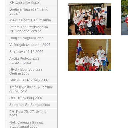
RH Jadranke Kosor
Dodjela Nagrada "Franjo
Bučar"
Međunarodni Dan Invalida
Prijem Kod Predsjednika
RH Stjepana Mesića
Dodjela Nagrada ZSS
Večernjakov Laureat 2006
Bratislava 16.12.2006.
Akcija Proteze Za 3
Paraolimpijca
HPO - Izbor Sportasa
Godine 2007
INAS-FID EP PRAG 2007
Treća Izvještajna Skupština
AK AGRAM
UO - 10.Svibanj 2007
Šampioni Sa Šampionima
PH, Pula 25.-27. Svibnja
2007.
Nelli Cooman Games,
Stadskanaal 2007