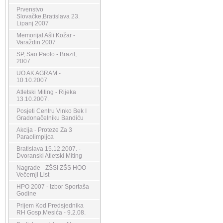
Prvenstvo
Slovačke,Bratislava 23.
Lipanj 2007
Memorijal Ašli Kožar -
Varaždin 2007
SP, Sao Paolo - Brazil,
2007
UO AK AGRAM -
10.10.2007
Atletski Miting - Rijeka
13.10.2007.
Posjeti Centru Vinko Bek I
Gradonačelniku Bandiću
Akcija - Proteze Za 3
Paraolimpijca
Bratislava 15.12.2007. -
Dvoranski Atletski Miting
Nagrade - ZŠSI ZŠS HOO
Večernji List
HPO 2007 - Izbor Sportaša
Godine
Prijem Kod Predsjednika
RH Gosp.Mesića - 9.2.08.