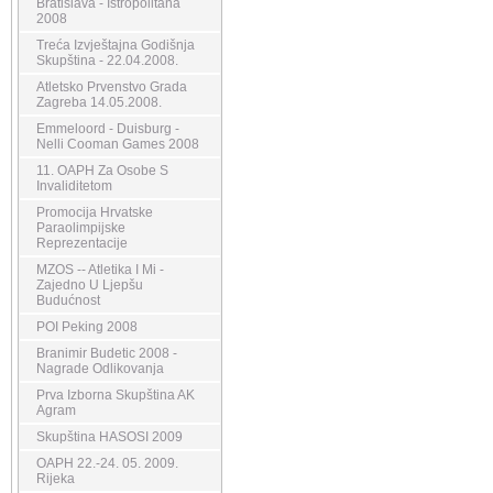
Bratislava - Istropolitana
2008
Treća Izvještajna Godišnja
Skupština - 22.04.2008.
Atletsko Prvenstvo Grada
Zagreba 14.05.2008.
Emmeloord - Duisburg -
Nelli Cooman Games 2008
11. OAPH Za Osobe S
Invaliditetom
Promocija Hrvatske
Paraolimpijske
Reprezentacije
MZOS -- Atletika I Mi -
Zajedno U Ljepšu
Budućnost
POI Peking 2008
Branimir Budetic 2008 -
Nagrade Odlikovanja
Prva Izborna Skupština AK
Agram
Skupština HASOSI 2009
OAPH 22.-24. 05. 2009.
Rijeka