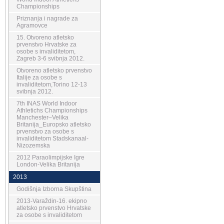
Championships
Priznanja i nagrade za
Agramovce
15. Otvoreno atletsko
prvenstvo Hrvatske za
osobe s invaliditetom,
Zagreb 3-6 svibnja 2012.
Otvoreno atletsko prvenstvo
Italije za osobe s
invaliditetom,Torino 12-13
svibnja 2012.
7th INAS World Indoor
Athletichs Championships
Manchester–Velika
Britanija_Europsko atletsko
prvenstvo za osobe s
invaliditetom Stadskanaal-
Nizozemska
2012 Paraolimpijske Igre
London-Velika Britanija
2013
Godišnja Izborna Skupština
2013-Varaždin-16. ekipno
atletsko prvenstvo Hrvatske
za osobe s invaliditetom