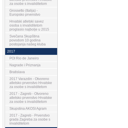
za osobe s invaliditetom
Grossetto (Italija) -
Europsko prvenstvo
Hrvatski atletski savez
osoba s invaliditetom
proglasio najbolje u 2015
Svečana Skupština
povodom 10 godina
postojanja našeg kluba
2017
POI Rio de Janeiro
Nagrade i Priznanja
Bratislava
2017 Varazdin - Otvoreno
atletsko prvenstvo Hrvatske
za osobe s invaliditetom
2017 - Zagreb - Otvoreno
atletsko prvenstvo Hrvatske
za osobe s invaliditetom
Skupstina AKOSI Agram
2017 - Zagreb - Prvenstvo
grada Zagreba za osobe s
invaliditetom