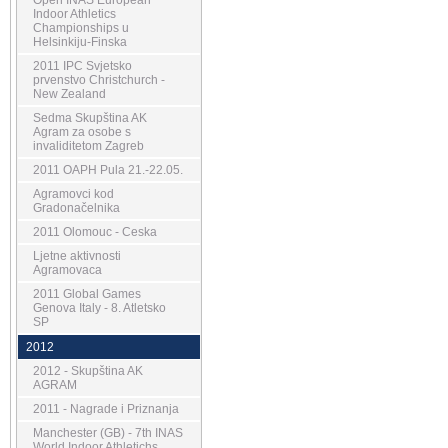
Open INAS European
Indoor Athletics
Championships u
Helsinkiju-Finska
2011 IPC Svjetsko
prvenstvo Christchurch -
New Zealand
Sedma Skupština AK
Agram za osobe s
invaliditetom Zagreb
2011 OAPH Pula 21.-22.05.
Agramovci kod
Gradonačelnika
2011 Olomouc - Ceska
Ljetne aktivnosti
Agramovaca
2011 Global Games
Genova Italy - 8. Atletsko
SP
2012
2012 - Skupština AK
AGRAM
2011 - Nagrade i Priznanja
Manchester (GB) - 7th INAS
World Indoor Athletichs