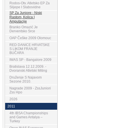
Rodos-Otv. Atletsko EP Za
Slijepe I Slabovidne
SP Za Juniore - Niski
Rastom, Kolica I
Amputacije
Branko Omazić Je
Derventsko Srce
OAP Češke 2009 Olomouc
RED DANICE HRVATSKE
S LIKOM FRANJE
BUČARA
IWAS SP - Bangalore 2009
Bratislava 12.12.2009. -
Dvoranski Atletski Miting
Druženje S Najavom
Sezone 2010.
Nagrade 2009 - ZssJuniori
Zss Hpo
2026
2011
4th IBSA Championships
and Games Antalya –
Turkey