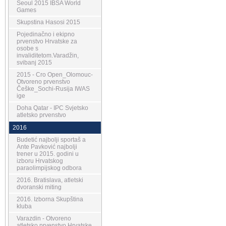
Seoul 2015 IBSA World
Games
Skupstina Hasosi 2015
Pojedinačno i ekipno
prvenstvo Hrvatske za
osobe s
invaliditetom.Varadžin,
svibanj 2015
2015 - Cro Open_Olomouc-
Otvoreno prvenstvo
Češke_Sochi-Rusija IWAS
ige
Doha Qatar - IPC Svjetsko
atletsko prvenstvo
2016
Budetić najbolji sportaš a
Ante Pavković najbolji
trener u 2015. godini u
izboru Hrvatskog
paraolimpijskog odbora
2016. Bratislava, atletski
dvoranski miting
2016. Izborna Skupština
kluba
Varazdin - Otvoreno
atletsko prvenstvo Hrvatske