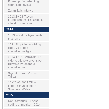
Priznanja Zagrebačkog
sportskog saveza
Zoran Talic-Intervju
2013,19-28.7,Lyon
Francuska - 6. IPC Svjetsko
atletsko prvenstvo
2014
2013 - Godina Agramovih
priznanja
10.ta Skupština Atletskog
kluba za osobe s
invaliditetom Agram
2014.17.05.-Varaždin-17.
ekipno atletsko prvenstvo
Hrvatske za osobe s
invaliditetom
Svjetski rekord Zorana
Talica
18.-23.08.2014 EP za
osobe s invaliditetom,
Swansea, Wales
2015
Ivan Katanusic - Osoba
godine u Imotskom 2014