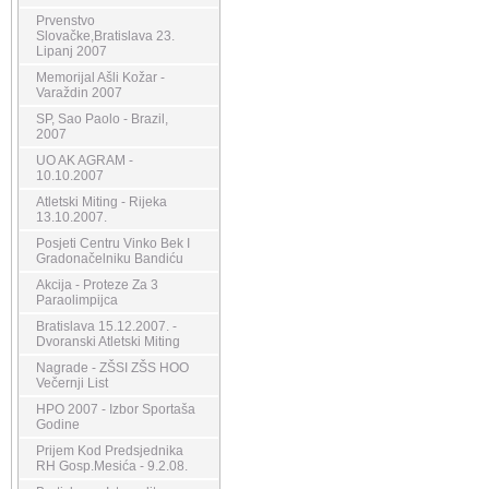
Prvenstvo
Slovačke,Bratislava 23.
Lipanj 2007
Memorijal Ašli Kožar -
Varaždin 2007
SP, Sao Paolo - Brazil,
2007
UO AK AGRAM -
10.10.2007
Atletski Miting - Rijeka
13.10.2007.
Posjeti Centru Vinko Bek I
Gradonačelniku Bandiću
Akcija - Proteze Za 3
Paraolimpijca
Bratislava 15.12.2007. -
Dvoranski Atletski Miting
Nagrade - ZŠSI ZŠS HOO
Večernji List
HPO 2007 - Izbor Sportaša
Godine
Prijem Kod Predsjednika
RH Gosp.Mesića - 9.2.08.