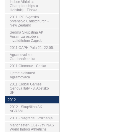
Indoor Athletics
Championships u
Helsinkiju-Finska
2011 IPC Svjetsko
prvenstvo Christchurch -
New Zealand
Sedma Skupština AK
Agram za osobe s
invaliditetom Zagreb
2011 OAPH Pula 21.-22.05.
Agramovci kod
Gradonačelnika
2011 Olomouc - Ceska
Ljetne aktivnosti
Agramovaca
2011 Global Games
Genova Italy - 8. Atletsko
SP
2012
2012 - Skupština AK
AGRAM
2011 - Nagrade i Priznanja
Manchester (GB) - 7th INAS
World Indoor Athletichs