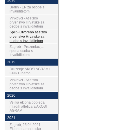
2018
Berlin - EP za osobe s
invaliditetom
Vinkovci - Atletsko
prvenstvo Hrvatske za
osobe s invaliditetom
Split - Otvoreno atletsko
prvenstvo Hrvatske za
osobe s invaliditetom
Zagreb - Prezentacija
sporta osoba s
Invaliditetom
2019
Druzenje AKOSI AGRAM i
GNK Dinamo
Vinkovci - Atletsko
prvenstvo Hrvatske za
osobe s invaliditetom
2020
Velika ekipna pobjeda
mladih atletičara AKOSI
AGRAM
2021
Zagreb, 25.04.2021 -
Ekipno paraatletsko