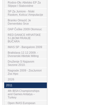
Rodos-Otv. Atletsko EP Za
Slijepe I Slabovidne
SP Za Juniore - Niski
Rastom, Kolica I Amputacije
Branko Omazić Je
Derventsko Srce
OAP Češke 2009 Olomouc
RED DANICE HRVATSKE
S LIKOM FRANJE
BUČARA
IWAS SP - Bangalore 2009
Bratislava 12.12.2009. -
Dvoranski Atletski Miting
Druženje S Najavom
Sezone 2010.
Nagrade 2009 - ZssJuniori
Zss Hpo
2026
2011
4th IBSA Championships
and Games Antalya –
Turkey
Open INAS European