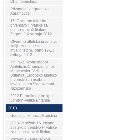
Championships
Priznanja i nagrade za
Agramovce
15. Otvoreno atletsko
prvenstvo Hrvatske za
osobe s invaliditetom,
Zagreb 3-6 svibnja 2012.
Otvoreno atletsko prvenstvo
Italije za osobe s
invaliditetom,Torino 12-13
svibnja 2012.
7th INAS World Indoor
Athletichs Championships
Manchester–Velika
Britanija_Europsko atletsko
prvenstvo za osobe s
invaliditetom Stadskanaal-
Nizozemska
2012 Paraolimpijske Igre
London-Velika Britanija
2013
Godišnja Izborna Skupština
2013-Varaždin-16. ekipno
atletsko prvenstvo Hrvatske
za osobe s invaliditetom
Priznanja Zagrebačkog