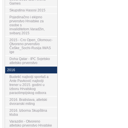
Games
Skupstina Hasosi 2015
Pojedinačno i ekipno
prvenstvo Hrvatske za
osobe s
invaliditetom.Varadžin,
svibanj 2015
2015 - Cro Open_Olomouc-
Otvoreno prvenstvo
Češke_Sochi-Rusija IWAS
ige
Doha Qatar - IPC Svjetsko
atletsko prvenstvo
2016
Budetić najbolji sportaš a
Ante Pavković najbolji
trener u 2015. godini u
izboru Hrvatskog
paraolimpijskog odbora
2016. Bratislava, atletski
dvoranski miting
2016. Izborna Skupština
kluba
Varazdin - Otvoreno
atletsko prvenstvo Hrvatske