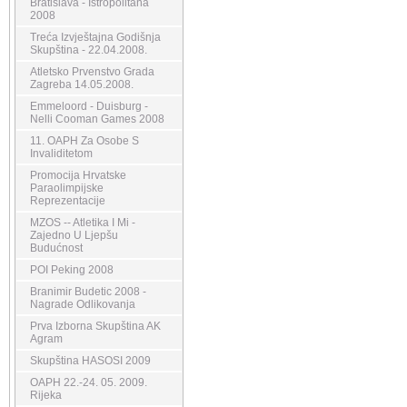
Bratislava - Istropolitana
2008
Treća Izvještajna Godišnja
Skupština - 22.04.2008.
Atletsko Prvenstvo Grada
Zagreba 14.05.2008.
Emmeloord - Duisburg -
Nelli Cooman Games 2008
11. OAPH Za Osobe S
Invaliditetom
Promocija Hrvatske
Paraolimpijske
Reprezentacije
MZOS -- Atletika I Mi -
Zajedno U Ljepšu
Budućnost
POI Peking 2008
Branimir Budetic 2008 -
Nagrade Odlikovanja
Prva Izborna Skupština AK
Agram
Skupština HASOSI 2009
OAPH 22.-24. 05. 2009.
Rijeka