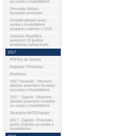
za osobe s invaliditetom
Grossetto (Italija) -
Europsko prvenstvo
Hrvatski atletski savez
osoba s invaliditetom
proglasio najbolje u 2015
Svečana Skupština
povodom 10 godina
postojanja našeg kluba
2017
POI Rio de Janeiro
Nagrade i Priznanja
Bratislava
2017 Varazdin - Otvoreno
atletsko prvenstvo Hrvatske
za osobe s invaliditetom
2017 - Zagreb - Otvoreno
atletsko prvenstvo Hrvatske
za osobe s invaliditetom
Skupstina AKOSI Agram
2017 - Zagreb - Prvenstvo
grada Zagreba za osobe s
invaliditetom