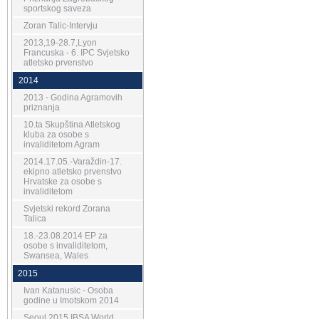
sportskog saveza
Zoran Talic-Intervju
2013,19-28.7,Lyon
Francuska - 6. IPC Svjetsko
atletsko prvenstvo
2014
2013 - Godina Agramovih
priznanja
10.ta Skupština Atletskog
kluba za osobe s
invaliditetom Agram
2014.17.05.-Varaždin-17.
ekipno atletsko prvenstvo
Hrvatske za osobe s
invaliditetom
Svjetski rekord Zorana
Talica
18.-23.08.2014 EP za
osobe s invaliditetom,
Swansea, Wales
2015
Ivan Katanusic - Osoba
godine u Imotskom 2014
Seoul 2015 IBSA World