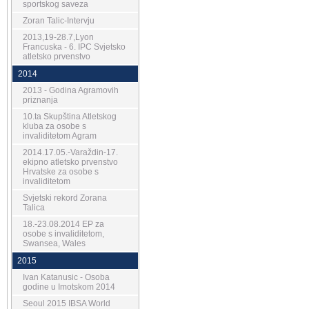
sportskog saveza
Zoran Talic-Intervju
2013,19-28.7,Lyon
Francuska - 6. IPC Svjetsko
atletsko prvenstvo
2014
2013 - Godina Agramovih
priznanja
10.ta Skupština Atletskog
kluba za osobe s
invaliditetom Agram
2014.17.05.-Varaždin-17.
ekipno atletsko prvenstvo
Hrvatske za osobe s
invaliditetom
Svjetski rekord Zorana
Talica
18.-23.08.2014 EP za
osobe s invaliditetom,
Swansea, Wales
2015
Ivan Katanusic - Osoba
godine u Imotskom 2014
Seoul 2015 IBSA World