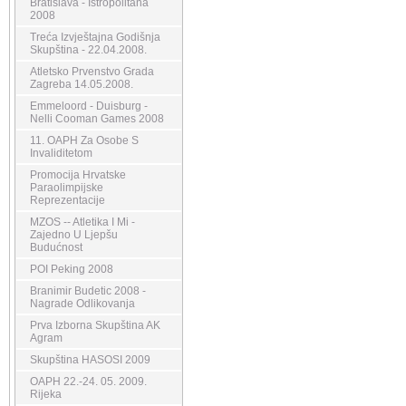
Bratislava - Istropolitana
2008
Treća Izvještajna Godišnja
Skupština - 22.04.2008.
Atletsko Prvenstvo Grada
Zagreba 14.05.2008.
Emmeloord - Duisburg -
Nelli Cooman Games 2008
11. OAPH Za Osobe S
Invaliditetom
Promocija Hrvatske
Paraolimpijske
Reprezentacije
MZOS -- Atletika I Mi -
Zajedno U Ljepšu
Budućnost
POI Peking 2008
Branimir Budetic 2008 -
Nagrade Odlikovanja
Prva Izborna Skupština AK
Agram
Skupština HASOSI 2009
OAPH 22.-24. 05. 2009.
Rijeka