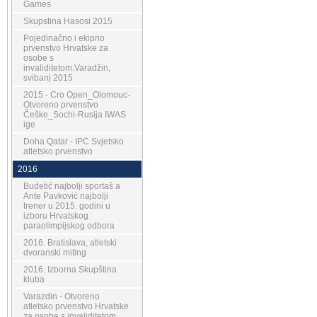
Games
Skupstina Hasosi 2015
Pojedinačno i ekipno
prvenstvo Hrvatske za
osobe s
invaliditetom.Varadžin,
svibanj 2015
2015 - Cro Open_Olomouc-
Otvoreno prvenstvo
Češke_Sochi-Rusija IWAS
ige
Doha Qatar - IPC Svjetsko
atletsko prvenstvo
2016
Budetić najbolji sportaš a
Ante Pavković najbolji
trener u 2015. godini u
izboru Hrvatskog
paraolimpijskog odbora
2016. Bratislava, atletski
dvoranski miting
2016. Izborna Skupština
kluba
Varazdin - Otvoreno
atletsko prvenstvo Hrvatske
za osobe s invaliditetom