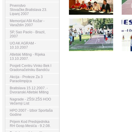
Prvenstvo
Slovačke,Bratislava 23.
Lipanj 2007
Memorijal Ašli Kožar -
Varaždin 2007
SP, Sao Paolo - Brazil,
2007
UO AK AGRAM -
10.10.2007
Atletski Miting - Rijeka
13.10.2007.
Posjeti Centru Vinko Bek I
Gradonačelniku Bandiću
Akcija - Proteze Za 3
Paraolimpijca
Bratislava 15.12.2007. -
Dvoranski Atletski Miting
Nagrade - ZŠSI ZŠS HOO
Večernji List
HPO 2007 - Izbor Sportaša
Godine
Prijem Kod Predsjednika
RH Gosp.Mesića - 9.2.08.