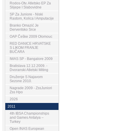
Rodos-Otv. Atletsko EP Za
Slijepe I Slabovidne
SP Za Juniore - Niski
Rastom, Kolica I Amputacije
Branko Omazić Je
Derventsko Srce
OAP Češke 2009 Olomouc
RED DANICE HRVATSKE
S LIKOM FRANJE
BUČARA
IWAS SP - Bangalore 2009
Bratislava 12.12.2009. -
Dvoranski Atletski Miting
Druženje S Najavom
Sezone 2010.
Nagrade 2009 - ZssJuniori
Zss Hpo
2026
2011
4th IBSA Championships
and Games Antalya –
Turkey
Open INAS European