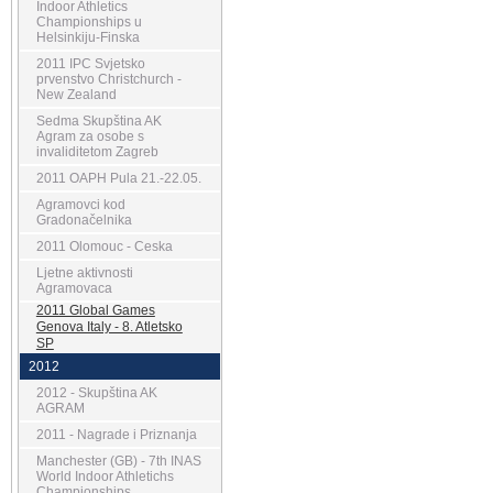
Indoor Athletics
Championships u
Helsinkiju-Finska
2011 IPC Svjetsko
prvenstvo Christchurch -
New Zealand
Sedma Skupština AK
Agram za osobe s
invaliditetom Zagreb
2011 OAPH Pula 21.-22.05.
Agramovci kod
Gradonačelnika
2011 Olomouc - Ceska
Ljetne aktivnosti
Agramovaca
2011 Global Games
Genova Italy - 8. Atletsko
SP
2012
2012 - Skupština AK
AGRAM
2011 - Nagrade i Priznanja
Manchester (GB) - 7th INAS
World Indoor Athletichs
Championships