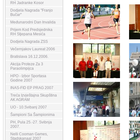
RH Jadranke Kosor
Dodjela Nagrada "Franjo
Bučar"
Međunarodni Dan Invalida
Prijem Kod Predsjednika
RH Stjepana Mesića
Dodjela Nagrada ZSS
Večernjakov Laureat 2006
Bratislava 16.12.2006.
Akcija Proteze Za 3
Paraolimpijca
HPO - Izbor Sportasa
Godine 2007
INAS-FID EP PRAG 2007
Treća Izvještajna Skupština
AK AGRAM
UO - 10.Svibanj 2007
Šampioni Sa Šampionima
PH, Pula 25.-27. Svibnja
2007.
Nelli Cooman Games,
Stadskanaal 2007