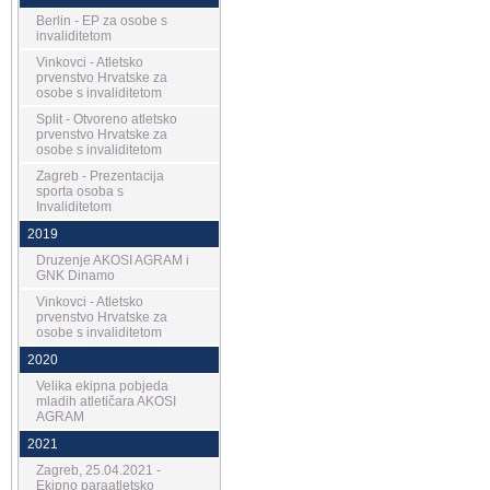
Berlin - EP za osobe s
invaliditetom
Vinkovci - Atletsko
prvenstvo Hrvatske za
osobe s invaliditetom
Split - Otvoreno atletsko
prvenstvo Hrvatske za
osobe s invaliditetom
Zagreb - Prezentacija
sporta osoba s
Invaliditetom
2019
Druzenje AKOSI AGRAM i
GNK Dinamo
Vinkovci - Atletsko
prvenstvo Hrvatske za
osobe s invaliditetom
2020
Velika ekipna pobjeda
mladih atletičara AKOSI
AGRAM
2021
Zagreb, 25.04.2021 -
Ekipno paraatletsko