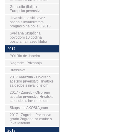
Grossetto (Italija) -
Europsko prvenstvo
Hrvatski atletski savez
osoba s invaliditetom
proglasio najbolje u 2015
Svečana Skupština
povodom 10 godina
postojanja našeg kluba
2017
POI Rio de Janeiro
Nagrade i Priznanja
Bratislava
2017 Varazdin - Otvoreno
atletsko prvenstvo Hrvatske
za osobe s invaliditetom
2017 - Zagreb - Otvoreno
atletsko prvenstvo Hrvatske
za osobe s invaliditetom
Skupstina AKOSI Agram
2017 - Zagreb - Prvenstvo
grada Zagreba za osobe s
invaliditetom
2018