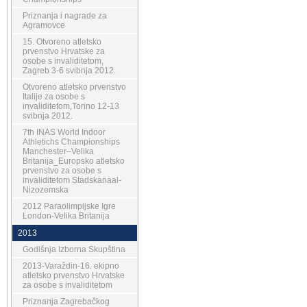
Priznanja i nagrade za
Agramovce
15. Otvoreno atletsko
prvenstvo Hrvatske za
osobe s invaliditetom,
Zagreb 3-6 svibnja 2012.
Otvoreno atletsko prvenstvo
Italije za osobe s
invaliditetom,Torino 12-13
svibnja 2012.
7th INAS World Indoor
Athletichs Championships
Manchester–Velika
Britanija_Europsko atletsko
prvenstvo za osobe s
invaliditetom Stadskanaal-
Nizozemska
2012 Paraolimpijske Igre
London-Velika Britanija
2013
Godišnja Izborna Skupština
2013-Varaždin-16. ekipno
atletsko prvenstvo Hrvatske
za osobe s invaliditetom
Priznanja Zagrebačkog