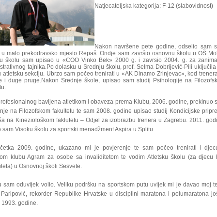
Natjecateljska kategorija: F-12 (slabovidnost)
Nakon navršene pete godine, odselio sam s
ji u malo prekodravsko mjesto Repaš. Ondje sam završio osnovnu školu u OŠ Mo
u školu sam upisao u «COO Vinko Bek» 2000 g. i zavrsio 2004. g. za zanima
trativnog tajnika.
Po dolasku
u Srednju školu, prof. Selma Dobrijević-Pili uključil
u atletsku sekciju. Ubrzo sam počeo trenirati u «AK Dinamo Zrinjevac», kod trener
e i duge pruge.
Nakon Srednje škole, upisao sam studij Psihologije na Filozof
tu.
rofesionalnog bavljena atletikom i obaveza prema Klubu, 2006. godine, prekinuo
anje na Filozofskom fakultetu te sam 2008. godine upisao studij Kondicijske prip
ša na Kineziološkom faklutetu – Odjel za izobrazbu trenera
u Zagrebu.
2011. god
 sam Visoku školu za sportski menadžment Aspira u Splitu.
četka 2009. godine,
ukazano mi je povjerenje te sam počeo trenirati i djec
kom klubu Agram za osobe sa invaliditetom te vodim Atletsku školu (za djecu
iteta) u Osnovnoj školi Sesvete.
ku sam oduvijek volio.
Veliku podršku na sportskom putu uvijek mi je davao moj t
Paripović, rekorder Republike Hrvatske u disciplini maratona i polumaratona jo
i 1993. godine.