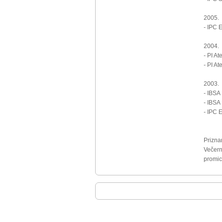
2005.
- IPC 
2004.
- PI A
- PI A
2003.
- IBSA
- IBSA
- IPC 
Prizna
Večern
promic