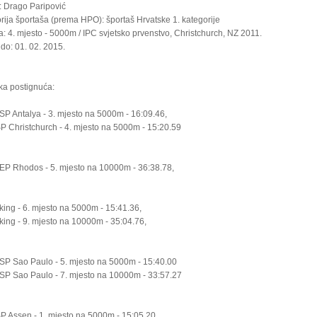
: Drago Paripović
rija športaša (prema HPO): športaš Hrvatske 1. kategorije
: 4. mjesto - 5000m / IPC svjetsko prvenstvo, Christchurch, NZ 2011.
 do: 01. 02. 2015.
ka postignuća:
 SP Antalya - 3. mjesto na 5000m - 16:09.46,
SP Christchurch - 4. mjesto na 5000m - 15:20.59
 EP Rhodos - 5. mjesto na 10000m - 36:38.78,
eking - 6. mjesto na 5000m - 15:41.36,
eking - 9. mjesto na 10000m - 35:04.76,
 SP Sao Paulo - 5. mjesto na 5000m - 15:40.00
 SP Sao Paulo - 7. mjesto na 10000m - 33:57.27
SP Assen - 1. mjesto na 5000m - 15:05.20