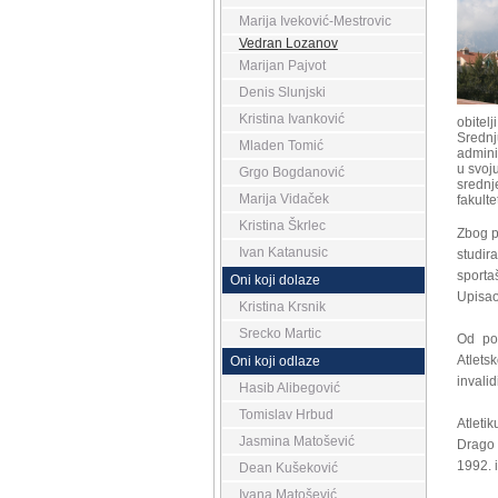
Marija Iveković-Mestrovic
Vedran Lozanov
Marijan Pajvot
Denis Slunjski
Kristina Ivanković
obitel
Srednj
Mladen Tomić
adminis
u svoj
Grgo Bogdanović
srednj
Marija Vidaček
fakulte
Kristina Škrlec
Zbog p
Ivan Katanusic
studir
sporta
Oni koji dolaze
Upisao
Kristina Krsnik
Srecko Martic
Od po
Atlets
Oni koji odlaze
invalid
Hasib Alibegović
Tomislav Hrbud
A
tleti
Jasmina Matošević
Drago 
1992. 
Dean Kušeković
Ivana Matošević