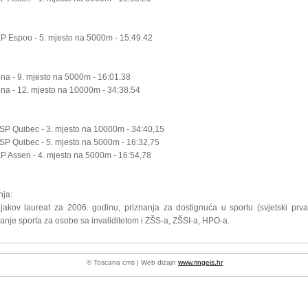
EP Espoo - 5. mjesto na 5000m - 15:49.42
tena - 9. mjesto na 5000m - 16:01.38
tena - 12. mjesto na 10000m - 34:38.54
 SP Quibec - 3. mjesto na 10000m - 34:40,15
 SP Quibec - 5. mjesto na 5000m - 16:32,75
EP Assen - 4. mjesto na 5000m - 16:54,78
nja:
jakov laureat
za 2006. godinu, priznanja za dostignuća u sportu (svjetski prva
anje sporta za osobe sa invaliditetom i ZŠS-a, ZŠSI-a, HPO-a.
© Toscana cms | Web dizajn
www.ringeis.hr