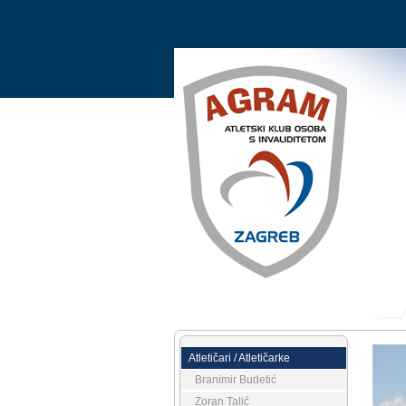
Atletičari / Atletičarke
Branimir Budetić
Zoran Talić