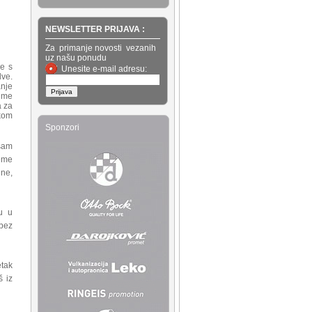
NEWSLETTER PRIJAVA :
Za primanje novosti vezanih
uz našu ponudu
e s
Unesite e-mail adresu:
lve.
nje
a me
a za
skom
Sponzori
 sam
reme
ine,
u u
 bez
etak
š iz