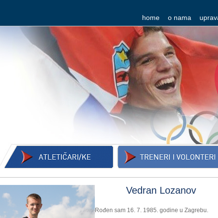
home
o nama
uprav
Vedran Lozanov
Rođen sam 16. 7. 1985. godine u Zagrebu.