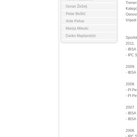
Trener
Goran Žeželj
Katego
Petar Bešlić
Osnova
Vrijedi
Ante Pehar
Marija Mikulic
Darko Majdandzic
Sports
2011.
- IBSA
- IPC 
2009.
- IBSA
2008.
- PI P
- PI P
2007.
- IBSA
- IBSA
2006.
- IPC 