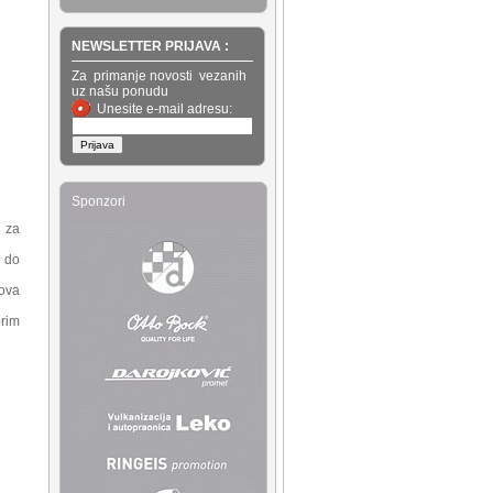
NEWSLETTER PRIJAVA :
Za primanje novosti vezanih
uz našu ponudu
Unesite e-mail adresu:
Sponzori
a za
e do
kova
rim