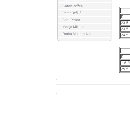
Goran Žeželj
Petar Bešlić
Date
Ante Pehar
23-5
Marija Mikulic
23-5
Darko Majdandzic
24-5
Date
1-6-
25-5