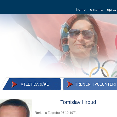
home
o nama
uprav
Tomislav Hrbud
Rođen u Zagrebu 26 12 1971