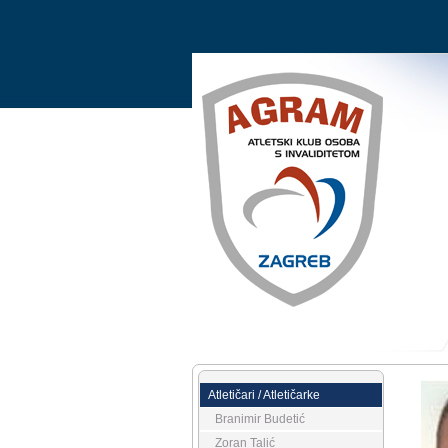
Atletičari / Atletičarke
Branimir Budetić
Zoran Talić