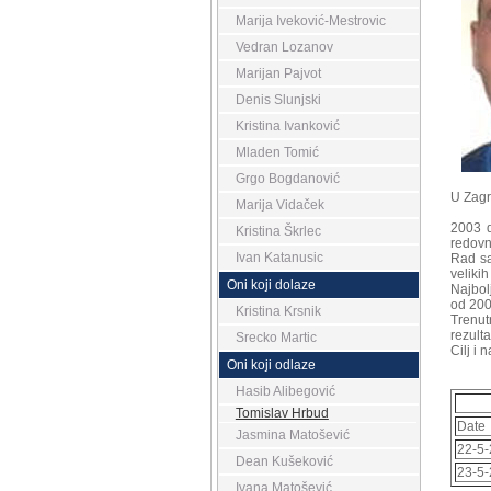
Marija Iveković-Mestrovic
Vedran Lozanov
Marijan Pajvot
Denis Slunjski
Kristina Ivanković
Mladen Tomić
Grgo Bogdanović
U Zagr
Marija Vidaček
2003 d
Kristina Škrlec
redovn
Ivan Katanusic
Rad sa
veliki
Oni koji dolaze
Najbol
od 200
Kristina Krsnik
Trenut
rezulta
Srecko Martic
Cilj i
Oni koji odlaze
Hasib Alibegović
Tomislav Hrbud
Date
Jasmina Matošević
22-5
Dean Kušeković
23-5
Ivana Matošević