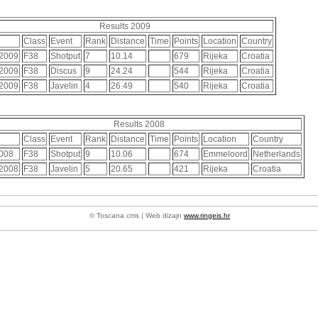
Results 2009
Class
Event
Rank
Distance
Time
Points
Location
Country
-2009
F38
Shotput
7
10.14
679
Rijeka
Croatia
-2009
F38
Discus
9
24.24
544
Rijeka
Croatia
-2009
F38
Javelin
4
26.49
540
Rijeka
Croatia
Results 2008
Class
Event
Rank
Distance
Time
Points
Location
Country
2008
F38
Shotput
9
10.06
674
Emmeloord
Netherlands
-2008
F38
Javelin
5
20.65
421
Rijeka
Croatia
© Toscana cms | Web dizajn
www.ringeis.hr