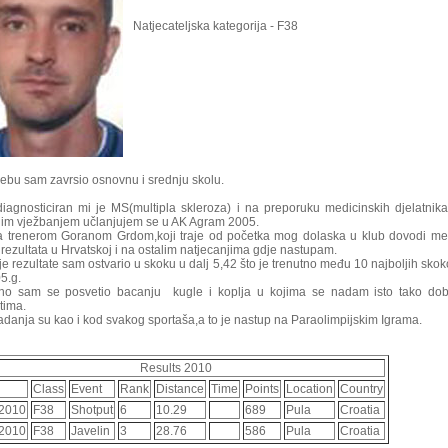
Natjecateljska kategorija - F38
ebu sam zavrsio osnovnu i srednju skolu.
iagnosticiran mi je MS(multipla skleroza) i na preporuku medicinskih djelatnik
im vježbanjem učlanjujem se u AK Agram 2005.
 trenerom Goranom Grdom,koji traje od početka mog dolaska u klub dovodi m
h rezultata u Hrvatskoj i na ostalim natjecanjima gdje nastupam.
je rezultate sam ostvario u skoku u dalj 5,42 što je trenutno među 10 najboljih sko
5.g.
no sam se posvetio bacanju kugle i koplja u kojima se nadam isto tako dob
tima.
 nadanja su kao i kod svakog sportaša,a to je nastup na Paraolimpijskim Igrama.
Results 2010
Class
Event
Rank
Distance
Time
Points
Location
Country
-2010
F38
Shotput
6
10.29
689
Pula
Croatia
-2010
F38
Javelin
3
28.76
586
Pula
Croatia