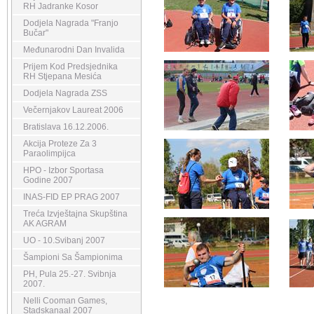
RH Jadranke Kosor
Dodjela Nagrada "Franjo
Bučar"
Međunarodni Dan Invalida
Prijem Kod Predsjednika
RH Stjepana Mesića
Dodjela Nagrada ZSS
Večernjakov Laureat 2006
Bratislava 16.12.2006.
Akcija Proteze Za 3
Paraolimpijca
HPO - Izbor Sportasa
Godine 2007
INAS-FID EP PRAG 2007
Treća Izvještajna Skupština
AK AGRAM
UO - 10.Svibanj 2007
Šampioni Sa Šampionima
PH, Pula 25.-27. Svibnja
2007.
Nelli Cooman Games,
Stadskanaal 2007