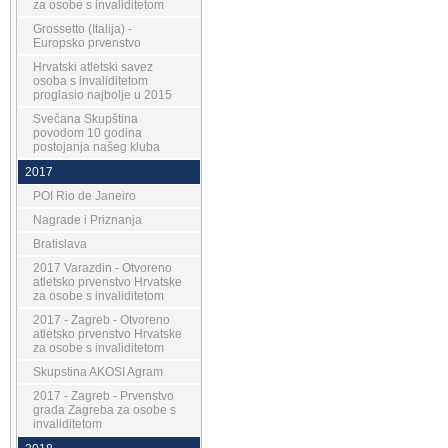
za osobe s invaliditetom
Grossetto (Italija) -
Europsko prvenstvo
Hrvatski atletski savez
osoba s invaliditetom
proglasio najbolje u 2015
Svečana Skupština
povodom 10 godina
postojanja našeg kluba
2017
POI Rio de Janeiro
Nagrade i Priznanja
Bratislava
2017 Varazdin - Otvoreno
atletsko prvenstvo Hrvatske
za osobe s invaliditetom
2017 - Zagreb - Otvoreno
atletsko prvenstvo Hrvatske
za osobe s invaliditetom
Skupstina AKOSI Agram
2017 - Zagreb - Prvenstvo
grada Zagreba za osobe s
invaliditetom