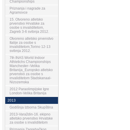
Championships
Priznanja i nagrade za
Agramovce
15. Otvoreno atletsko
prvenstvo Hrvatske za
osobe s invaliditetom,
Zagreb 3-6 svibnja 2012.
Otvoreno atletsko prvenstvo
Italije za osobe s
invaliditetom,Torino 12-13
svibnja 2012.
7th INAS World Indoor
Athletichs Championships
Manchester–Velika
Britanija_Europsko atletsko
prvenstvo za osobe s
invaliditetom Stadskanaal-
Nizozemska
2012 Paraolimpijske Igre
London-Velika Britanija
2013
Godišnja Izborna Skupština
2013-Varaždin-16. ekipno
atletsko prvenstvo Hrvatske
za osobe s invaliditetom
Priznanja Zagrebačkog