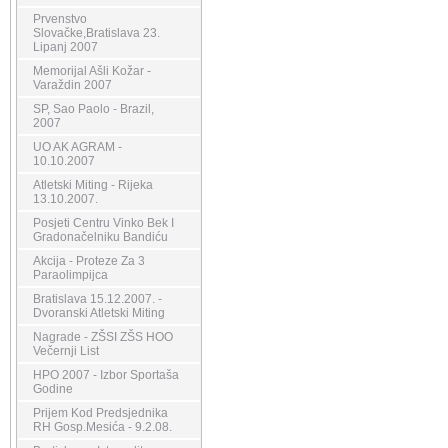
Prvenstvo
Slovačke,Bratislava 23.
Lipanj 2007
Memorijal Ašli Kožar -
Varaždin 2007
SP, Sao Paolo - Brazil,
2007
UO AK AGRAM -
10.10.2007
Atletski Miting - Rijeka
13.10.2007.
Posjeti Centru Vinko Bek I
Gradonačelniku Bandiću
Akcija - Proteze Za 3
Paraolimpijca
Bratislava 15.12.2007. -
Dvoranski Atletski Miting
Nagrade - ZŠSI ZŠS HOO
Večernji List
HPO 2007 - Izbor Sportaša
Godine
Prijem Kod Predsjednika
RH Gosp.Mesića - 9.2.08.