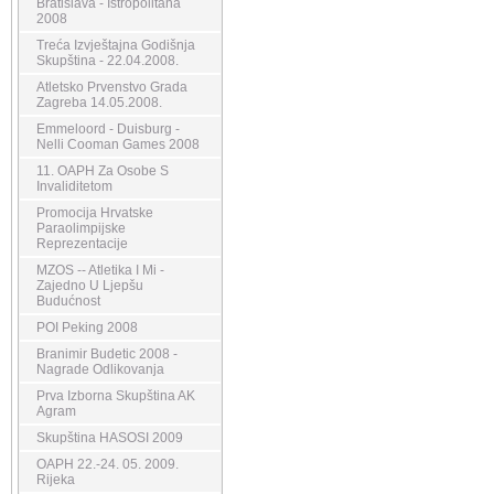
Bratislava - Istropolitana
2008
Treća Izvještajna Godišnja
Skupština - 22.04.2008.
Atletsko Prvenstvo Grada
Zagreba 14.05.2008.
Emmeloord - Duisburg -
Nelli Cooman Games 2008
11. OAPH Za Osobe S
Invaliditetom
Promocija Hrvatske
Paraolimpijske
Reprezentacije
MZOS -- Atletika I Mi -
Zajedno U Ljepšu
Budućnost
POI Peking 2008
Branimir Budetic 2008 -
Nagrade Odlikovanja
Prva Izborna Skupština AK
Agram
Skupština HASOSI 2009
OAPH 22.-24. 05. 2009.
Rijeka