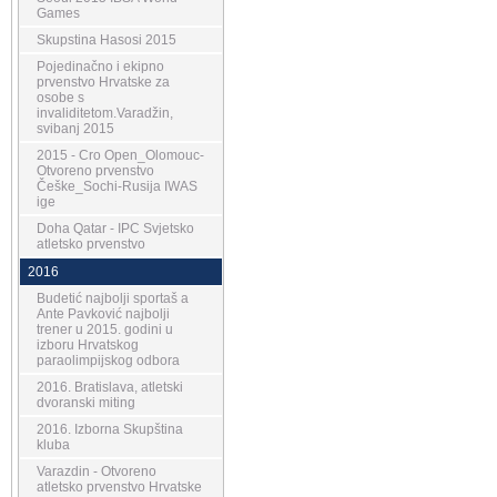
Games
Skupstina Hasosi 2015
Pojedinačno i ekipno
prvenstvo Hrvatske za
osobe s
invaliditetom.Varadžin,
svibanj 2015
2015 - Cro Open_Olomouc-
Otvoreno prvenstvo
Češke_Sochi-Rusija IWAS
ige
Doha Qatar - IPC Svjetsko
atletsko prvenstvo
2016
Budetić najbolji sportaš a
Ante Pavković najbolji
trener u 2015. godini u
izboru Hrvatskog
paraolimpijskog odbora
2016. Bratislava, atletski
dvoranski miting
2016. Izborna Skupština
kluba
Varazdin - Otvoreno
atletsko prvenstvo Hrvatske