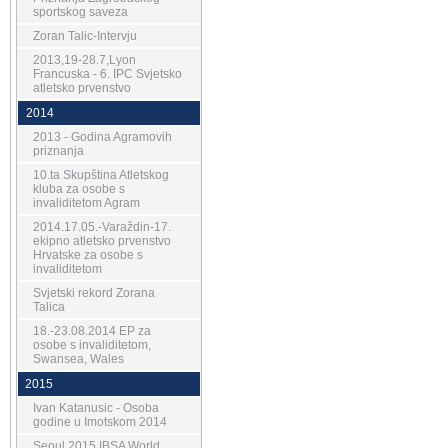
sportskog saveza
Zoran Talic-Intervju
2013,19-28.7,Lyon
Francuska - 6. IPC Svjetsko
atletsko prvenstvo
2014
2013 - Godina Agramovih
priznanja
10.ta Skupština Atletskog
kluba za osobe s
invaliditetom Agram
2014.17.05.-Varaždin-17.
ekipno atletsko prvenstvo
Hrvatske za osobe s
invaliditetom
Svjetski rekord Zorana
Talica
18.-23.08.2014 EP za
osobe s invaliditetom,
Swansea, Wales
2015
Ivan Katanusic - Osoba
godine u Imotskom 2014
Seoul 2015 IBSA World