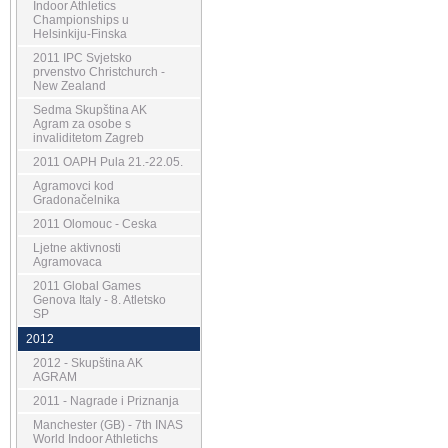
Indoor Athletics
Championships u
Helsinkiju-Finska
2011 IPC Svjetsko
prvenstvo Christchurch -
New Zealand
Sedma Skupština AK
Agram za osobe s
invaliditetom Zagreb
2011 OAPH Pula 21.-22.05.
Agramovci kod
Gradonačelnika
2011 Olomouc - Ceska
Ljetne aktivnosti
Agramovaca
2011 Global Games
Genova Italy - 8. Atletsko
SP
2012
2012 - Skupština AK
AGRAM
2011 - Nagrade i Priznanja
Manchester (GB) - 7th INAS
World Indoor Athletichs