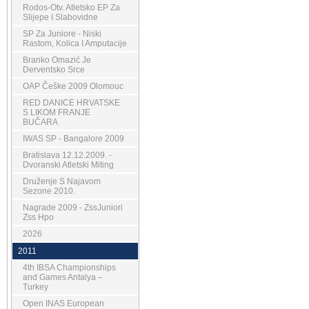
Rodos-Otv. Atletsko EP Za
Slijepe I Slabovidne
SP Za Juniore - Niski
Rastom, Kolica I Amputacije
Branko Omazić Je
Derventsko Srce
OAP Češke 2009 Olomouc
RED DANICE HRVATSKE
S LIKOM FRANJE
BUČARA
IWAS SP - Bangalore 2009
Bratislava 12.12.2009. -
Dvoranski Atletski Miting
Druženje S Najavom
Sezone 2010.
Nagrade 2009 - ZssJuniori
Zss Hpo
2026
2011
4th IBSA Championships
and Games Antalya –
Turkey
Open INAS European