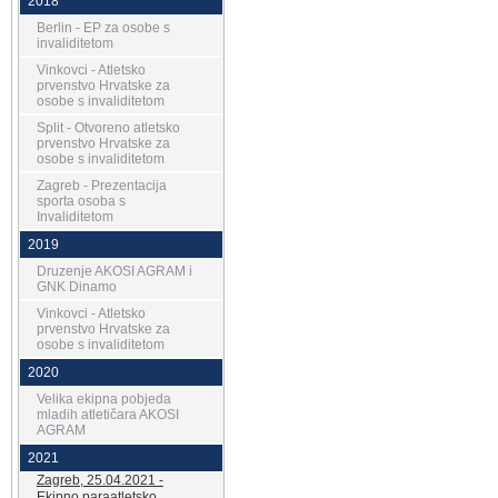
2018
Berlin - EP za osobe s
invaliditetom
Vinkovci - Atletsko
prvenstvo Hrvatske za
osobe s invaliditetom
Split - Otvoreno atletsko
prvenstvo Hrvatske za
osobe s invaliditetom
Zagreb - Prezentacija
sporta osoba s
Invaliditetom
2019
Druzenje AKOSI AGRAM i
GNK Dinamo
Vinkovci - Atletsko
prvenstvo Hrvatske za
osobe s invaliditetom
2020
Velika ekipna pobjeda
mladih atletičara AKOSI
AGRAM
2021
Zagreb, 25.04.2021 -
Ekipno paraatletsko