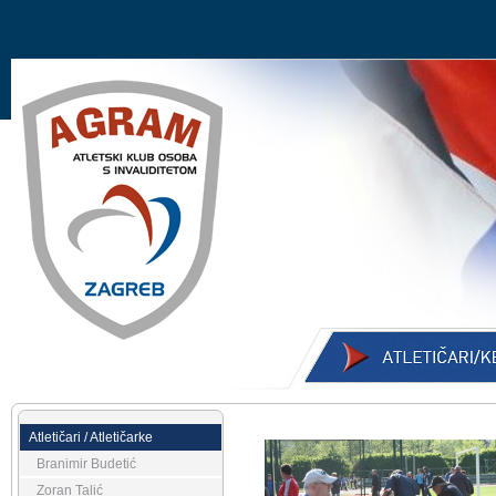
Atletičari / Atletičarke
Branimir Budetić
Zoran Talić