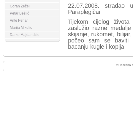
22.07.2008. stradao 
Goran Žeželj
Paraplegičar
Petar Bešlić
Ante Pehar
Tijekom cijelog živo
zaslužio razne medalje
Marija Mikulic
skijanje, rukomet, bilij
Darko Majdandzic
počeo sam se baviti a
bacanju kugle i koplja
© Toscana 