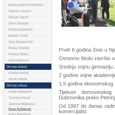
Marija Iveković-Mestrovic
Vedran Lozanov
Marijan Pajvot
Denis Slunjski
Kristina Ivanković
Mladen Tomić
Grgo Bogdanović
Marija Vidaček
Prvih 6 godina živio u N
Kristina Škrlec
Osnovnu školu završio 
Ivan Katanusic
Srednju vojnu gimnaziju
Oni koji dolaze
Kristina Krsnik
2 godine vojne akademi
Srecko Martic
1,5 godina ekonomskog 
Oni koji odlaze
Tijekom domovinsko
Hasib Alibegović
Dubrovnika preko Petrinj
Tomislav Hrbud
Jasmina Matošević
Od 1997 do danas radi
Dean Kušeković
komercijalist
Ivana Matošević