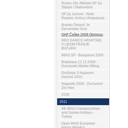
Rodos-Otv. Atletsko EP Za
Slijepe I Slabovidne
SP Za Juniore - Niski
Rastom, Kolica I Amputacije
Branko Omazić Je
Derventsko Srce
OAP Češke 2009 Olomouc
RED DANICE HRVATSKE
S LIKOM FRANJE
BUČARA
IWAS SP - Bangalore 2009
Bratislava 12.12.2009. -
Dvoranski Atletski Miting
Druženje S Najavom
Sezone 2010.
Nagrade 2009 - ZssJuniori
Zss Hpo
2026
2011
4th IBSA Championships
and Games Antalya –
Turkey
Open INAS European
Indoor Athletics