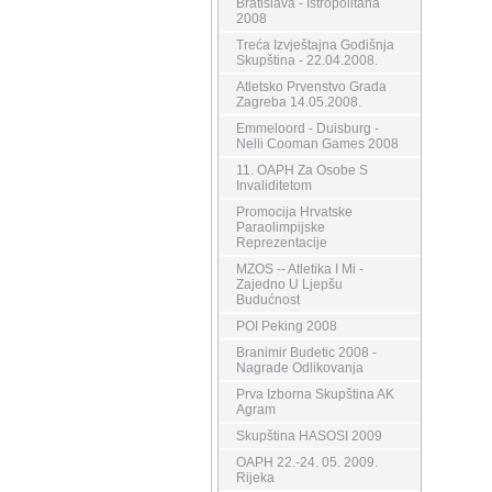
Bratislava - Istropolitana
2008
Treća Izvještajna Godišnja
Skupština - 22.04.2008.
Atletsko Prvenstvo Grada
Zagreba 14.05.2008.
Emmeloord - Duisburg -
Nelli Cooman Games 2008
11. OAPH Za Osobe S
Invaliditetom
Promocija Hrvatske
Paraolimpijske
Reprezentacije
MZOS -- Atletika I Mi -
Zajedno U Ljepšu
Budućnost
POI Peking 2008
Branimir Budetic 2008 -
Nagrade Odlikovanja
Prva Izborna Skupština AK
Agram
Skupština HASOSI 2009
OAPH 22.-24. 05. 2009.
Rijeka