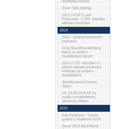
sportskog saveza
Zoran Talic-Intervju
2013,19-28.7,Lyon
Francuska - 6. IPC Svjetsko
atletsko prvenstvo
2014
2013 - Godina Agramovih
priznanja
10.ta Skupština Atletskog
kluba za osobe s
invaliditetom Agram
2014.17.05.-Varaždin-17.
ekipno atletsko prvenstvo
Hrvatske za osobe s
invaliditetom
Svjetski rekord Zorana
Talica
18.-23.08.2014 EP za
osobe s invaliditetom,
Swansea, Wales
2015
Ivan Katanusic - Osoba
godine u Imotskom 2014
Seoul 2015 IBSA World