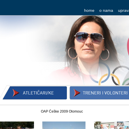
home
o nama
uprav
OAP Češke 2009 Olomouc