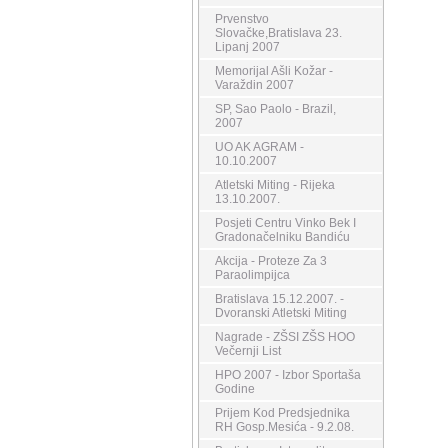
Prvenstvo
Slovačke,Bratislava 23.
Lipanj 2007
Memorijal Ašli Kožar -
Varaždin 2007
SP, Sao Paolo - Brazil,
2007
UO AK AGRAM -
10.10.2007
Atletski Miting - Rijeka
13.10.2007.
Posjeti Centru Vinko Bek I
Gradonačelniku Bandiću
Akcija - Proteze Za 3
Paraolimpijca
Bratislava 15.12.2007. -
Dvoranski Atletski Miting
Nagrade - ZŠSI ZŠS HOO
Večernji List
HPO 2007 - Izbor Sportaša
Godine
Prijem Kod Predsjednika
RH Gosp.Mesića - 9.2.08.