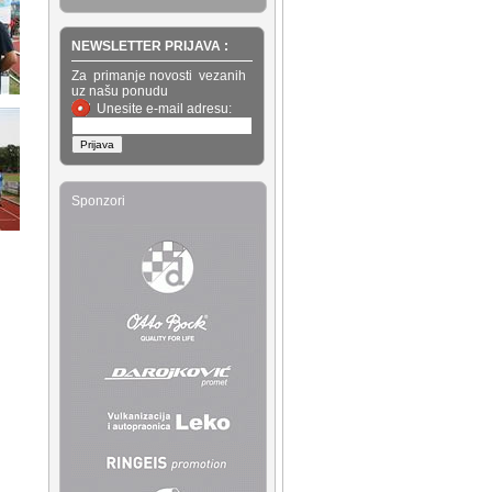
NEWSLETTER PRIJAVA :
Za primanje novosti vezanih
uz našu ponudu
Unesite e-mail adresu:
Sponzori