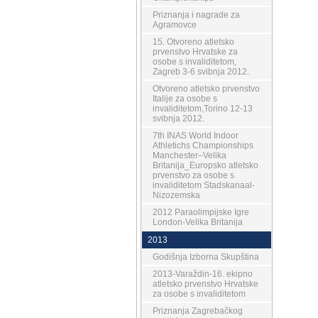
Priznanja i nagrade za
Agramovce
15. Otvoreno atletsko
prvenstvo Hrvatske za
osobe s invaliditetom,
Zagreb 3-6 svibnja 2012.
Otvoreno atletsko prvenstvo
Italije za osobe s
invaliditetom,Torino 12-13
svibnja 2012.
7th INAS World Indoor
Athletichs Championships
Manchester–Velika
Britanija_Europsko atletsko
prvenstvo za osobe s
invaliditetom Stadskanaal-
Nizozemska
2012 Paraolimpijske Igre
London-Velika Britanija
2013
Godišnja Izborna Skupština
2013-Varaždin-16. ekipno
atletsko prvenstvo Hrvatske
za osobe s invaliditetom
Priznanja Zagrebačkog