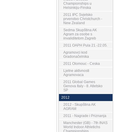
Championships u
Helsinkiju-Finska
2011 IPC Svjetsko
prvenstvo Christchurch -
New Zealand
Sedma Skupština AK
Agram za osobe s
invaliditetom Zagreb
2011 OAPH Pula 21.-22.05.
Agramovci kod
Gradonačelnika
2011 Olomouc - Ceska
Ljetne aktivnosti
Agramovaca
2011 Global Games
Genova Italy - 8. Atletsko
SP
2012
2012 - Skupština AK
AGRAM
2011 - Nagrade i Priznanja
Manchester (GB) - 7th INAS
World Indoor Athletichs
Championships