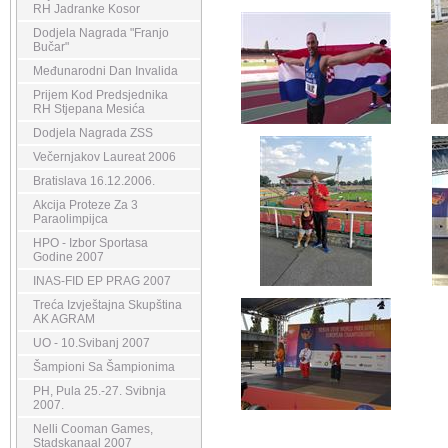
RH Jadranke Kosor
Dodjela Nagrada "Franjo
Bučar"
Međunarodni Dan Invalida
Prijem Kod Predsjednika
RH Stjepana Mesića
Dodjela Nagrada ZSS
Večernjakov Laureat 2006
Bratislava 16.12.2006.
Akcija Proteze Za 3
Paraolimpijca
HPO - Izbor Sportasa
Godine 2007
INAS-FID EP PRAG 2007
Treća Izvještajna Skupština
AK AGRAM
UO - 10.Svibanj 2007
Šampioni Sa Šampionima
PH, Pula 25.-27. Svibnja
2007.
Nelli Cooman Games,
Stadskanaal 2007