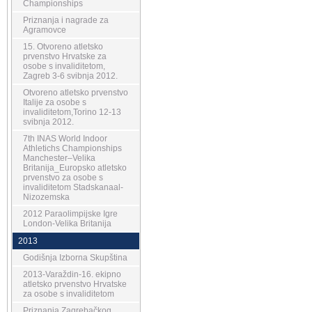
Championships
Priznanja i nagrade za
Agramovce
15. Otvoreno atletsko
prvenstvo Hrvatske za
osobe s invaliditetom,
Zagreb 3-6 svibnja 2012.
Otvoreno atletsko prvenstvo
Italije za osobe s
invaliditetom,Torino 12-13
svibnja 2012.
7th INAS World Indoor
Athletichs Championships
Manchester–Velika
Britanija_Europsko atletsko
prvenstvo za osobe s
invaliditetom Stadskanaal-
Nizozemska
2012 Paraolimpijske Igre
London-Velika Britanija
2013
Godišnja Izborna Skupština
2013-Varaždin-16. ekipno
atletsko prvenstvo Hrvatske
za osobe s invaliditetom
Priznanja Zagrebačkog