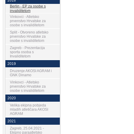
2018
Berlin - EP za osobe s
invaliditetom
Vinkovci - Atletsko
prvenstvo Hrvatske za
osobe s invaliditetom
Split - Otvoreno atletsko
prvenstvo Hrvatske za
osobe s invaliditetom
Zagreb - Prezentacija
sporta osoba s
Invaliditetom
2019
Druzenje AKOSI AGRAM i
GNK Dinamo
Vinkovci - Atletsko
prvenstvo Hrvatske za
osobe s invaliditetom
2020
Velika ekipna pobjeda
mladih atletičara AKOSI
AGRAM
2021
Zagreb, 25.04.2021 -
Ekipno paraatletsko