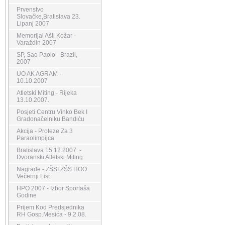
Prvenstvo
Slovačke,Bratislava 23.
Lipanj 2007
Memorijal Ašli Kožar -
Varaždin 2007
SP, Sao Paolo - Brazil,
2007
UO AK AGRAM -
10.10.2007
Atletski Miting - Rijeka
13.10.2007.
Posjeti Centru Vinko Bek I
Gradonačelniku Bandiću
Akcija - Proteze Za 3
Paraolimpijca
Bratislava 15.12.2007. -
Dvoranski Atletski Miting
Nagrade - ZŠSI ZŠS HOO
Večernji List
HPO 2007 - Izbor Sportaša
Godine
Prijem Kod Predsjednika
RH Gosp.Mesića - 9.2.08.