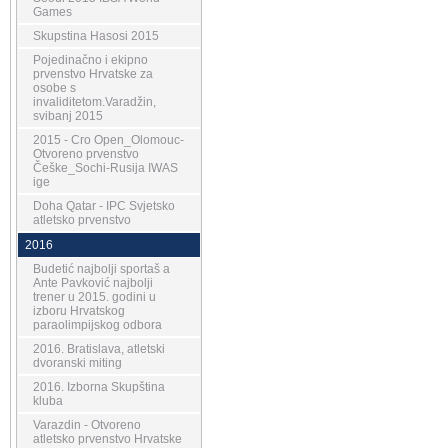
Games
Skupstina Hasosi 2015
Pojedinačno i ekipno
prvenstvo Hrvatske za
osobe s
invaliditetom.Varadžin,
svibanj 2015
2015 - Cro Open_Olomouc-
Otvoreno prvenstvo
Češke_Sochi-Rusija IWAS
ige
Doha Qatar - IPC Svjetsko
atletsko prvenstvo
2016
Budetić najbolji sportaš a
Ante Pavković najbolji
trener u 2015. godini u
izboru Hrvatskog
paraolimpijskog odbora
2016. Bratislava, atletski
dvoranski miting
2016. Izborna Skupština
kluba
Varazdin - Otvoreno
atletsko prvenstvo Hrvatske