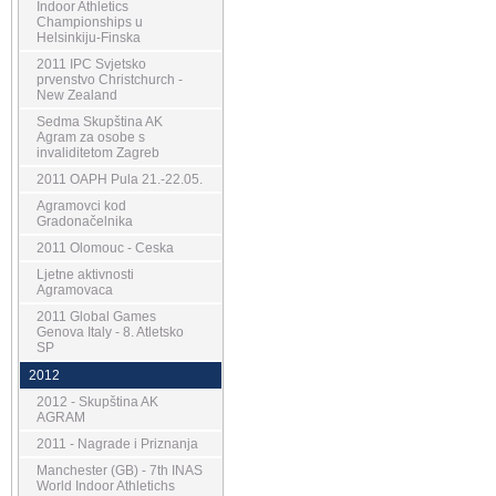
Indoor Athletics
Championships u
Helsinkiju-Finska
2011 IPC Svjetsko
prvenstvo Christchurch -
New Zealand
Sedma Skupština AK
Agram za osobe s
invaliditetom Zagreb
2011 OAPH Pula 21.-22.05.
Agramovci kod
Gradonačelnika
2011 Olomouc - Ceska
Ljetne aktivnosti
Agramovaca
2011 Global Games
Genova Italy - 8. Atletsko
SP
2012
2012 - Skupština AK
AGRAM
2011 - Nagrade i Priznanja
Manchester (GB) - 7th INAS
World Indoor Athletichs