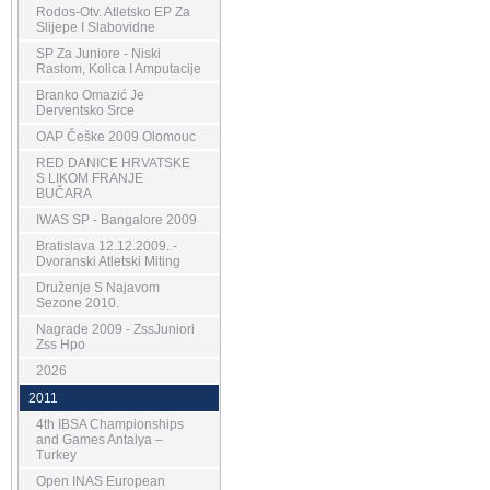
Rodos-Otv. Atletsko EP Za
Slijepe I Slabovidne
SP Za Juniore - Niski
Rastom, Kolica I Amputacije
Branko Omazić Je
Derventsko Srce
OAP Češke 2009 Olomouc
RED DANICE HRVATSKE
S LIKOM FRANJE
BUČARA
IWAS SP - Bangalore 2009
Bratislava 12.12.2009. -
Dvoranski Atletski Miting
Druženje S Najavom
Sezone 2010.
Nagrade 2009 - ZssJuniori
Zss Hpo
2026
2011
4th IBSA Championships
and Games Antalya –
Turkey
Open INAS European