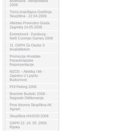
Bratislava - Istropolitana
2008
Treća Izvještajna Godišnja
Skupština - 22.04.2008.
Atletsko Prvenstvo Grada
Zagreba 14.05.2008.
Emmeloord - Duisburg -
Nelli Cooman Games 2008
11. OAPH Za Osobe S
Invaliditetom
Promocija Hrvatske
Paraolimpijske
Reprezentacije
MZOS -- Atletika I Mi -
Zajedno U Ljepšu
Budućnost
POI Peking 2008
Branimir Budetic 2008 -
Nagrade Odlikovanja
Prva Izborna Skupština AK
Agram
Skupština HASOSI 2009
OAPH 22.-24. 05. 2009.
Rijeka