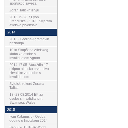
sportskog saveza
Zoran Talic-Intervju
2013,19-28.7,Lyon
Francuska - 6. IPC Svjetsko
atletsko prvenstvo
2014
2013 - Godina Agramovih
priznanja
10.ta Skupština Atletskog
kluba za osobe s
invaliditetom Agram
2014.17.05.-Varaždin-17.
ekipno atletsko prvenstvo
Hrvatske za osobe s
invaliditetom
Svjetski rekord Zorana
Talica
18.-23.08.2014 EP za
osobe s invaliditetom,
Swansea, Wales
2015
Ivan Katanusic - Osoba
godine u Imotskom 2014
Seoul 2015 IBSA World