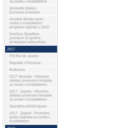
za osobe s invaliditetom
Grossetto (Italija) -
Europsko prvenstvo
Hrvatski atletski savez
osoba s invaliditetom
proglasio najbolje u 2015
Svečana Skupština
povodom 10 godina
postojanja našeg kluba
2017
POI Rio de Janeiro
Nagrade i Priznanja
Bratislava
2017 Varazdin - Otvoreno
atletsko prvenstvo Hrvatske
za osobe s invaliditetom
2017 - Zagreb - Otvoreno
atletsko prvenstvo Hrvatske
za osobe s invaliditetom
Skupstina AKOSI Agram
2017 - Zagreb - Prvenstvo
grada Zagreba za osobe s
invaliditetom