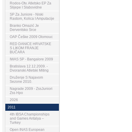
Rodos-Otv. Atletsko EP Za
Slijepe I Slabovidne
SP Za Juniore - Niski
Rastom, Kolica I Amputacije
Branko Omazić Je
Derventsko Srce
OAP Češke 2009 Olomouc
RED DANICE HRVATSKE
S LIKOM FRANJE
BUČARA
IWAS SP - Bangalore 2009
Bratislava 12.12.2009. -
Dvoranski Atletski Miting
Druženje S Najavom
Sezone 2010.
Nagrade 2009 - ZssJuniori
Zss Hpo
2026
2011
4th IBSA Championships
and Games Antalya –
Turkey
Open INAS European