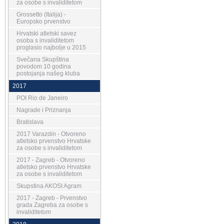
za osobe s invaliditetom
Grossetto (Italija) -
Europsko prvenstvo
Hrvatski atletski savez
osoba s invaliditetom
proglasio najbolje u 2015
Svečana Skupština
povodom 10 godina
postojanja našeg kluba
2017
POI Rio de Janeiro
Nagrade i Priznanja
Bratislava
2017 Varazdin - Otvoreno
atletsko prvenstvo Hrvatske
za osobe s invaliditetom
2017 - Zagreb - Otvoreno
atletsko prvenstvo Hrvatske
za osobe s invaliditetom
Skupstina AKOSI Agram
2017 - Zagreb - Prvenstvo
grada Zagreba za osobe s
invaliditetom