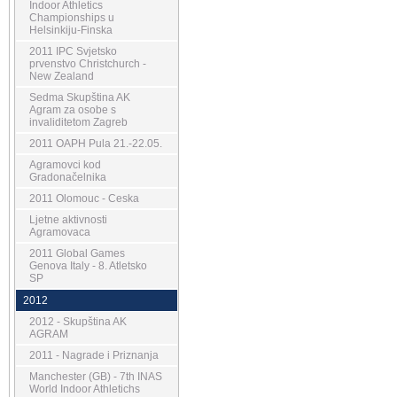
Indoor Athletics
Championships u
Helsinkiju-Finska
2011 IPC Svjetsko
prvenstvo Christchurch -
New Zealand
Sedma Skupština AK
Agram za osobe s
invaliditetom Zagreb
2011 OAPH Pula 21.-22.05.
Agramovci kod
Gradonačelnika
2011 Olomouc - Ceska
Ljetne aktivnosti
Agramovaca
2011 Global Games
Genova Italy - 8. Atletsko
SP
2012
2012 - Skupština AK
AGRAM
2011 - Nagrade i Priznanja
Manchester (GB) - 7th INAS
World Indoor Athletichs