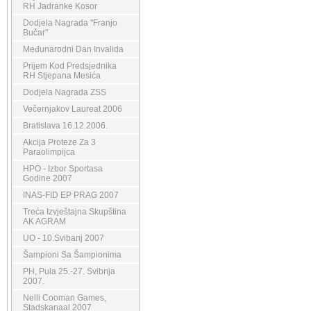
RH Jadranke Kosor
Dodjela Nagrada "Franjo
Bučar"
Međunarodni Dan Invalida
Prijem Kod Predsjednika
RH Stjepana Mesića
Dodjela Nagrada ZSS
Večernjakov Laureat 2006
Bratislava 16.12.2006.
Akcija Proteze Za 3
Paraolimpijca
HPO - Izbor Sportasa
Godine 2007
INAS-FID EP PRAG 2007
Treća Izvještajna Skupština
AK AGRAM
UO - 10.Svibanj 2007
Šampioni Sa Šampionima
PH, Pula 25.-27. Svibnja
2007.
Nelli Cooman Games,
Stadskanaal 2007