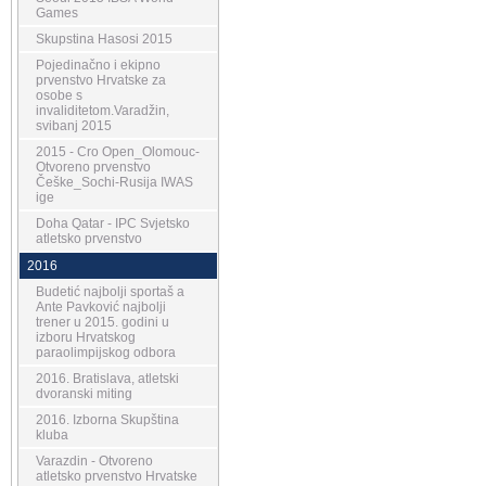
Games
Skupstina Hasosi 2015
Pojedinačno i ekipno
prvenstvo Hrvatske za
osobe s
invaliditetom.Varadžin,
svibanj 2015
2015 - Cro Open_Olomouc-
Otvoreno prvenstvo
Češke_Sochi-Rusija IWAS
ige
Doha Qatar - IPC Svjetsko
atletsko prvenstvo
2016
Budetić najbolji sportaš a
Ante Pavković najbolji
trener u 2015. godini u
izboru Hrvatskog
paraolimpijskog odbora
2016. Bratislava, atletski
dvoranski miting
2016. Izborna Skupština
kluba
Varazdin - Otvoreno
atletsko prvenstvo Hrvatske