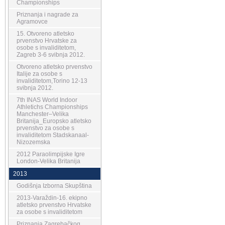
Championships
Priznanja i nagrade za
Agramovce
15. Otvoreno atletsko
prvenstvo Hrvatske za
osobe s invaliditetom,
Zagreb 3-6 svibnja 2012.
Otvoreno atletsko prvenstvo
Italije za osobe s
invaliditetom,Torino 12-13
svibnja 2012.
7th INAS World Indoor
Athletichs Championships
Manchester–Velika
Britanija_Europsko atletsko
prvenstvo za osobe s
invaliditetom Stadskanaal-
Nizozemska
2012 Paraolimpijske Igre
London-Velika Britanija
2013
Godišnja Izborna Skupština
2013-Varaždin-16. ekipno
atletsko prvenstvo Hrvatske
za osobe s invaliditetom
Priznanja Zagrebačkog