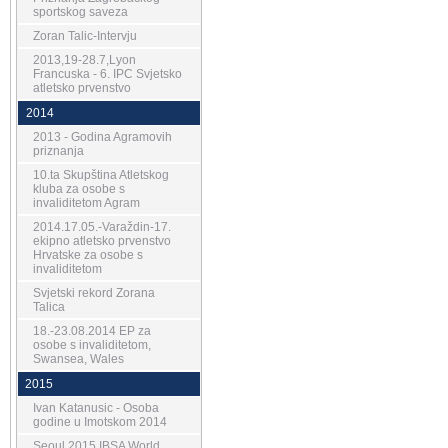
sportskog saveza
Zoran Talic-Intervju
2013,19-28.7,Lyon
Francuska - 6. IPC Svjetsko
atletsko prvenstvo
2014
2013 - Godina Agramovih
priznanja
10.ta Skupština Atletskog
kluba za osobe s
invaliditetom Agram
2014.17.05.-Varaždin-17.
ekipno atletsko prvenstvo
Hrvatske za osobe s
invaliditetom
Svjetski rekord Zorana
Talica
18.-23.08.2014 EP za
osobe s invaliditetom,
Swansea, Wales
2015
Ivan Katanusic - Osoba
godine u Imotskom 2014
Seoul 2015 IBSA World