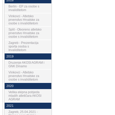
2018
Berlin - EP za osobe s
invaliditetom
Vinkovci - Atletsko
prvenstvo Hrvatske za
osobe s invaliditetom
Split - Otvoreno atletsko
prvenstvo Hrvatske za
osobe s invaliditetom
Zagreb - Prezentacija
sporta osoba s
Invaliditetom
2019
Druzenje AKOSI AGRAM i
GNK Dinamo
Vinkovci - Atletsko
prvenstvo Hrvatske za
osobe s invaliditetom
2020
Velika ekipna pobjeda
mladih atletičara AKOSI
AGRAM
2021
Zagreb, 25.04.2021 -