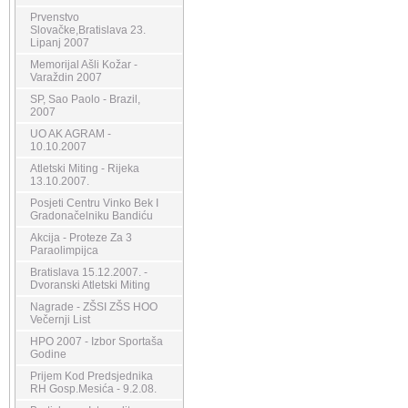
Prvenstvo
Slovačke,Bratislava 23.
Lipanj 2007
Memorijal Ašli Kožar -
Varaždin 2007
SP, Sao Paolo - Brazil,
2007
UO AK AGRAM -
10.10.2007
Atletski Miting - Rijeka
13.10.2007.
Posjeti Centru Vinko Bek I
Gradonačelniku Bandiću
Akcija - Proteze Za 3
Paraolimpijca
Bratislava 15.12.2007. -
Dvoranski Atletski Miting
Nagrade - ZŠSI ZŠS HOO
Večernji List
HPO 2007 - Izbor Sportaša
Godine
Prijem Kod Predsjednika
RH Gosp.Mesića - 9.2.08.