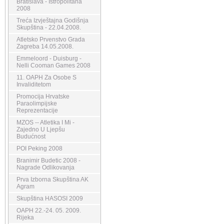
Bratislava - Istropolitana
2008
Treća Izvještajna Godišnja
Skupština - 22.04.2008.
Atletsko Prvenstvo Grada
Zagreba 14.05.2008.
Emmeloord - Duisburg -
Nelli Cooman Games 2008
11. OAPH Za Osobe S
Invaliditetom
Promocija Hrvatske
Paraolimpijske
Reprezentacije
MZOS -- Atletika I Mi -
Zajedno U Ljepšu
Budućnost
POI Peking 2008
Branimir Budetic 2008 -
Nagrade Odlikovanja
Prva Izborna Skupština AK
Agram
Skupština HASOSI 2009
OAPH 22.-24. 05. 2009.
Rijeka